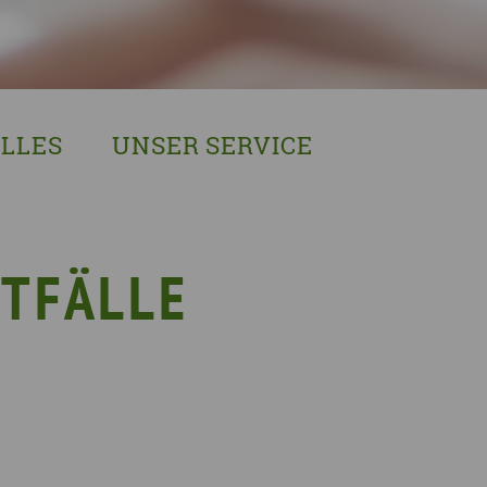
LLES
UNSER SERVICE
sches Austausch- und Vernetzungstreffen
Demenzexperten-Schulung
r Demenz
Demenz-Beratung
EIN!NICHT Pflanzaktion
Vorträge & Workshops
OTFÄLLE
gebote
Selbsthilfe- & Angehörigengruppen
en
Leihausstellungen
nd Veranstaltungen
Newsletter
e Demenzstrategie
Demenzsensibel Kampagne
Online-Angebote & Podcast