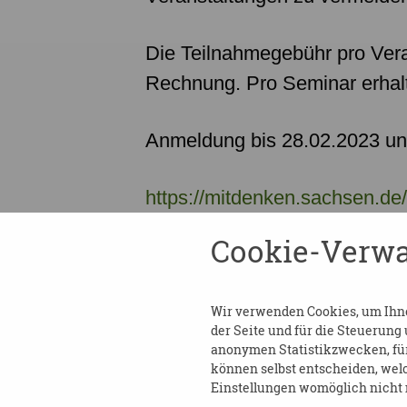
Die
Teilnahmegebühr
pro Ver
Rechnung. Pro Seminar erhal
Anmeldung bis 28.02.2023 un
https://mitdenken.sachsen.d
Cookie-Verwa
Wir verwenden Cookies, um Ihnen
der Seite und für die Steuerung
anonymen Statistikzwecken, für 
DOWNLOAD ANSCHR
können selbst entscheiden, welc
Einstellungen womöglich nicht m