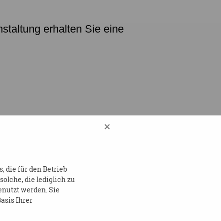
nstaltung erhalten Sie
eine
×
 die für den Betrieb
lche, die lediglich zu
enutzt werden. Sie
NGEBOTE2023.PDF
asis Ihrer