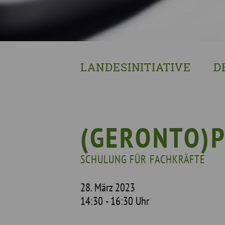
LANDESINITIATIVE
D
Was wir tun
Wa
Wer wir sind
Wi
Geschichte
Pf
(GERONTO)P
Mit wem wir arbeiten
SCHULUNG FÜR FACHKRÄFTE
Unterstützte Projekte
28. März 2023
14:30 - 16:30 Uhr