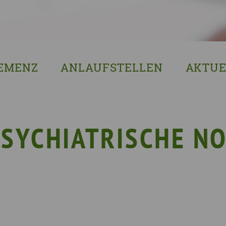
EMENZ
ANLAUFSTELLEN
AKTUE
s ist Demenz?
Erzgebirgskreis
8. Sächsi
ssenswertes & Hilfreiches
Landkreis Bautzen
Woche de
lege
Landkreis Görlitz
VERGISS?M
SYCHIATRISCHE N
Landeshauptstadt Dresden
Stellenan
Landkreis Leipzig
Neuigkeit
Landkreis Meissen
Termine u
Landkreis Mittelsachsen
Sächsisch
Landkreis Nordsachsen