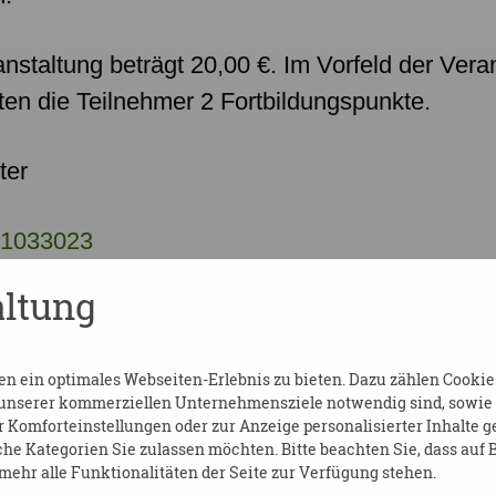
anstaltung beträgt
20,00 €.
Im Vorfeld der Vera
ten die Teilnehmer
2 Fortbildungspunkte.
ter
e/1033023
ltung
 ein optimales Webseiten-Erlebnis zu bieten. Dazu zählen Cookies,
 unserer kommerziellen Unternehmensziele notwendig sind, sowie so
Komforteinstellungen oder zur Anzeige personalisierter Inhalte g
EIBEN_DEMENZNETZ_C_SCHULUNGSA
he Kategorien Sie zulassen möchten. Bitte beachten Sie, dass auf B
ehr alle Funktionalitäten der Seite zur Verfügung stehen.