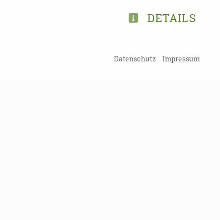
DETAILS
TEILEN
Datenschutz
Impressum
ZURÜCK ZUR ÜBERSICHT
Kein Probl
Damit Sie kein