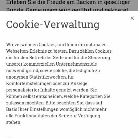
Erleben Sie die Freude am Backen in geselliger
Runde. Gemeinsam wird gerührt und geknetet.
×
Genießen Sie mit anderen die duftenden
Cookie-Verwaltung
Köstlichkeiten und schönen Momente.
Der Veranstaltungsort ist
barrierefrei
.
Wir verwenden Cookies, um Ihnen ein optimales
Kosten:
frei
Webseiten-Erlebnis zu bieten. Dazu zählen Cookies,
die für den Betrieb der Seite und für die Steuerung
Kontakt:
unserer kommerziellen Unternehmensziele
notwendig sind, sowie solche, die lediglich zu
Elisa Kastner
anonymen Statistikzwecken, für
Komforteinstellungen oder zur Anzeige
Tel: 035204 - 482 29
personalisierter Inhalte genutzt werden. Sie
E-Mail:
elisa.kastner@advita.de
können selbst entscheiden, welche Kategorien Sie
zulassen möchten. Bitte beachten Sie, dass auf
Web:
Basis Ihrer Einstellungen womöglich nicht mehr
www.advita.de/standorte/sachsen/advita-
alle Funktionalitäten der Seite zur Verfügung
haus-kesselsdorf
stehen.
Um eine
Anmeldung
bis 21.09.2026 wird