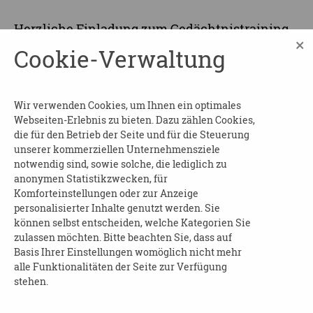
Herzliche Einladung zum Gedächtnistraining
×
in gemütlicher Atmosphäre. Mit kleinen
Cookie-Verwaltung
Übungen möchten wir Ihre Konzentration,
Merkfähigkeit und Kreativität fördern.
Wir verwenden Cookies, um Ihnen ein optimales
Der Veranstaltungsort ist
barrierefrei
.
Webseiten-Erlebnis zu bieten. Dazu zählen Cookies,
die für den Betrieb der Seite und für die Steuerung
Kosten:
keine
unserer kommerziellen Unternehmensziele
notwendig sind, sowie solche, die lediglich zu
Kontakt:
anonymen Statistikzwecken, für
Komforteinstellungen oder zur Anzeige
Julia Hartjen
personalisierter Inhalte genutzt werden. Sie
Tel: 0341 391 39 71
können selbst entscheiden, welche Kategorien Sie
E-Mail:
sb-sued@vs-lpz.de
zulassen möchten. Bitte beachten Sie, dass auf
Basis Ihrer Einstellungen womöglich nicht mehr
Web:
www.vs-
alle Funktionalitäten der Seite zur Verfügung
lpz.de/seniorenangebote/senioren-
stehen.
begegnungsstaette/#!/sued