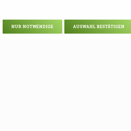
NUR NOTWENDIGE
AUSWAHL BESTÄTIGEN
Veranstaltung verpasst?
em - vielleicht klappt es ja beim nä
e Termine mehr verpassen, können S
unseren Newsletter eintragen!