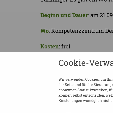
Beginn und Dauer
: am 21.09
Wo
: Kompetenzzentrum Dem
Kosten
: frei
Cookie-Verwa
Anmeldung
wird erbeten an
Frau Augustin
Tel.: 0351/4166047
Wir verwenden Cookies, um Ihnen
der Seite und für die Steuerung
E-Mail:
demenz@dpbv-onli
anonymen Statistikzwecken, für 
Website:
www.dpbv-online
können selbst entscheiden, welc
Einstellungen womöglich nicht m