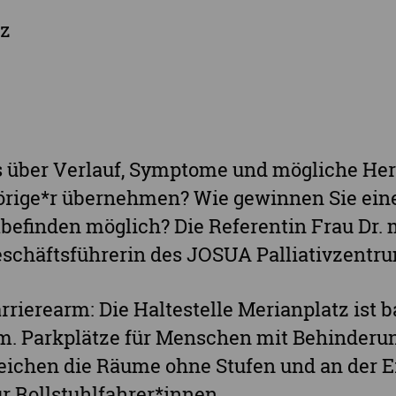
Landkreis Zwickau
z
Vogtlandkreis
Stadt Chemnitz
Stadt Leipzig
Ganz Sachsen
s über Verlauf, Symptome und mögliche He
hörige*r übernehmen? Wie gewinnen Sie ei
befinden möglich? Die Referentin Frau Dr. 
eschäftsführerin des JOSUA Palliativzentru
rrierearm: Die Haltestelle Merianplatz ist ba
. Parkplätze für Menschen mit Behinderun
eichen die Räume ohne Stufen und an der Ei
ür Rollstuhlfahrer*innen.