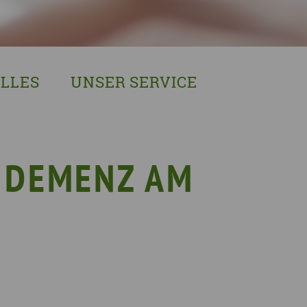
LLES
UNSER SERVICE
sches Austausch- und Vernetzungstreffen
Demenzexperten-Schulung
r Demenz
Demenz-Beratung
EIN!NICHT Pflanzaktion
Vorträge & Workshops
 DEMENZ AM
gebote
Selbsthilfe- & Angehörigengruppen
en
Leihausstellungen
nd Veranstaltungen
Newsletter
e Demenzstrategie
Demenzsensibel Kampagne
Online-Angebote & Podcast
rge