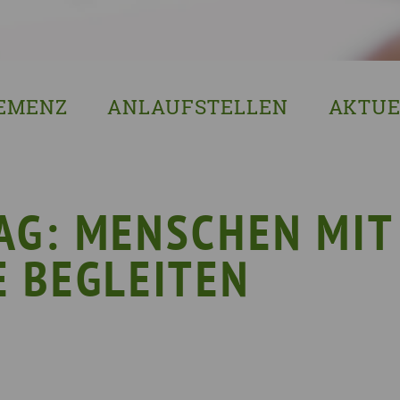
EMENZ
ANLAUFSTELLEN
AKTUE
s ist Demenz?
Erzgebirgskreis
8. Sächsi
ssenswertes & Hilfreiches
Landkreis Bautzen
Woche de
lege
Landkreis Görlitz
VERGISS?M
AG: MENSCHEN MIT
Landeshauptstadt Dresden
Stellenan
 BEGLEITEN
Landkreis Leipzig
Neuigkeit
Landkreis Meissen
Termine u
Landkreis Mittelsachsen
Sächsisch
Landkreis Nordsachsen
Landkreis Sächsische Schweiz-Osterzgebi