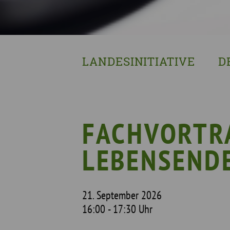
LANDESINITIATIVE
D
Was wir tun
Wa
Wer wir sind
Wi
Geschichte
Pf
FACHVORTR
Mit wem wir arbeiten
LEBENSENDE
Unterstützte Projekte
21. September 2026
16:00 - 17:30 Uhr