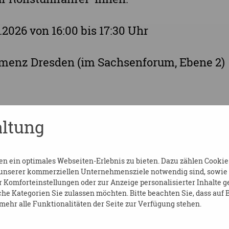
.2026 von 16:00 bis 17:30 Uhr
enz Dresden (im Sachsenforum, Ebene 2)
ltung
:
 ein optimales Webseiten-Erlebnis zu bieten. Dazu zählen Cookies,
 unserer kommerziellen Unternehmensziele notwendig sind, sowie so
ne.de
Komforteinstellungen oder zur Anzeige personalisierter Inhalte g
.de/demenz
he Kategorien Sie zulassen möchten. Bitte beachten Sie, dass auf B
ehr alle Funktionalitäten der Seite zur Verfügung stehen.