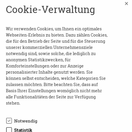
×
Cookie-Verwaltung
Demenz? Wie können Sie als Angehörige Ihren
Beitrag leisten?
Wenn Sie für all diese Fragen nach
Wir verwenden Cookies, um Ihnen ein optimales
praxisnahen Antworten suchen, sind Sie
Webseiten-Erlebnis zu bieten. Dazu zählen Cookies,
die für den Betrieb der Seite und für die Steuerung
herzlich eingeladen zu unserer Veranstaltung
unserer kommerziellen Unternehmensziele
inkl. Vortrag, Mitmachaktion und natürlich
notwendig sind, sowie solche, die lediglich zu
Verkostung!
anonymen Statistikzwecken, für
Komforteinstellungen oder zur Anzeige
REFERENT:
personalisierter Inhalte genutzt werden. Sie
können selbst entscheiden, welche Kategorien Sie
Herr Wulf Karl Gesundheitsberater, Stadt
zulassen möchten. Bitte beachten Sie, dass auf
Chemnitz im Gesundheitsamt
Basis Ihrer Einstellungen womöglich nicht mehr
alle Funktionalitäten der Seite zur Verfügung
ANMELDUNG:
stehen.
Wir bitten um Anmeldung bis 12.09.2022
Notwendig
Carola Schröder
Statistik