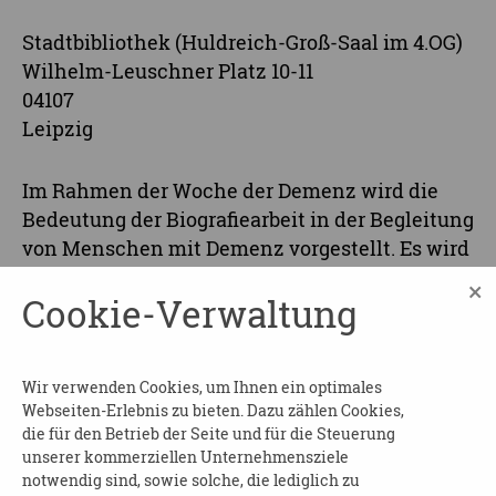
Stadtbibliothek (Huldreich-Groß-Saal im 4.OG)
Wilhelm-Leuschner Platz 10-11
04107
Leipzig
Im Rahmen der Woche der Demenz wird die
Bedeutung der Biografiearbeit in der Begleitung
von Menschen mit Demenz vorgestellt. Es wird
aufgezeigt, wie persönliche
×
Cookie-Verwaltung
Lebensgeschichten, Erinnerungen und
Erfahrungen dazu beitragen können, Identität,
Wohlbefinden und Kommunikation zu fördern.
Wir verwenden Cookies, um Ihnen ein optimales
Anhand praktischer Beispiele und eines
Webseiten-Erlebnis zu bieten. Dazu zählen Cookies,
gemeinsamen Austauschs werden
die für den Betrieb der Seite und für die Steuerung
Möglichkeiten der biografieorientierten Arbeit
unserer kommerziellen Unternehmensziele
vermittelt. Die Teilnehmerinnen und
notwendig sind, sowie solche, die lediglich zu