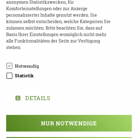
anonymen Statistikzwecken, für
Teilnehmer sind herzlich eingeladen, ihre
Komforteinstellungen oder zur Anzeige
persönlichen Erinnerungsstücke mitzubringen
personalisierter Inhalte genutzt werden. Sie
und ihre Geschichte dazu zu erzählen.
können selbst entscheiden, welche Kategorien Sie
zulassen möchten. Bitte beachten Sie, dass auf
Der Veranstaltungsort ist
barrierefrei
.
Basis Ihrer Einstellungen womöglich nicht mehr
alle Funktionalitäten der Seite zur Verfügung
Kosten:
keine
stehen.
Kontakt:
Notwendig
Isabell Allmich
Statistik
Tel: 0341 484 93 68
E-Mail:
isabell.allmich@sah-leipzig.de
DETAILS
Eine
Anmeldung
wird gewünscht.
NUR NOTWENDIGE
TEILEN