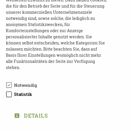
stattfinden.
die für den Betrieb der Seite und für die Steuerung
unserer kommerziellen Unternehmensziele
Anmeldung zum Erhalt des Einwahl-Links:
notwendig sind, sowie solche, die lediglich zu
anonymen Statistikzwecken, für
anmeldung@demenz-partner.de
Komforteinstellungen oder zur Anzeige
personalisierter Inhalte genutzt werden. Sie
Betreff: „Einführungsseminar 25. Januar 2024“
können selbst entscheiden, welche Kategorien Sie
zulassen möchten. Bitte beachten Sie, dass auf
Weitere Infos zur Initiative:
Basis Ihrer Einstellungen womöglich nicht mehr
www.demenz-partner.de
alle Funktionalitäten der Seite zur Verfügung
stehen.
Notwendig
Statistik
TEILEN
ZURÜCK ZUR ÜBERSICHT
DETAILS