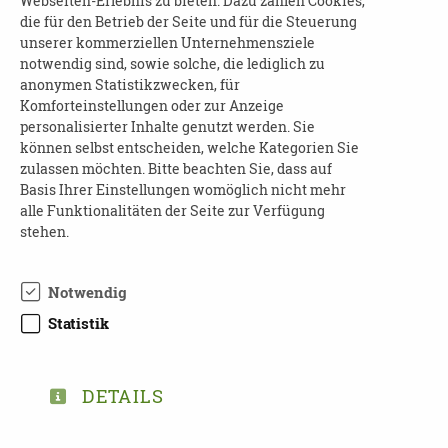
Webseiten-Erlebnis zu bieten. Dazu zählen Cookies,
und dazu die passenden Tanzeinlagen
die für den Betrieb der Seite und für die Steuerung
vorgeführt. Untermalt wird das Programm mit
unserer kommerziellen Unternehmensziele
zum Motto passender Dekoration, Kaffee und
notwendig sind, sowie solche, die lediglich zu
anonymen Statistikzwecken, für
Kuchenspezialitäten und gemeinsamen
Komforteinstellungen oder zur Anzeige
Abendessen zum Ausklang. Umrahmt wird die
personalisierter Inhalte genutzt werden. Sie
ganze Veranstaltung von einer kleinen
können selbst entscheiden, welche Kategorien Sie
Ausstellung der zuvor erstellten Werke der
zulassen möchten. Bitte beachten Sie, dass auf
Basis Ihrer Einstellungen womöglich nicht mehr
Bewohnerinnen und Bewohner.
alle Funktionalitäten der Seite zur Verfügung
stehen.
Gäste sind ausdrücklich eingeladen – Eine
Anmeldung ist erforderlich
Notwendig
KONTAKT
Statistik
Herr Krause
Telefon: 034204 - 36 36 036
DETAILS