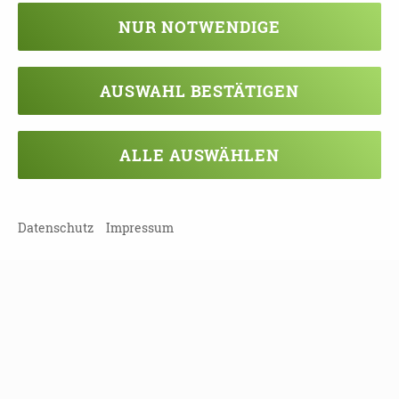
NUR NOTWENDIGE
DOWNLOAD
WOCHE_DER_DEMENZ_2023_IN_SCH
KEUDITZ_UND_TAUCHA.PDF
AUSWAHL BESTÄTIGEN
DOWNLOAD
ALLE AUSWÄHLEN
WOCHE_DER_DEMENZ_2023_IN_NOR
DSACHSEN.PDF
Datenschutz
Impressum
TEILEN
ZURÜCK ZUR ÜBERSICHT