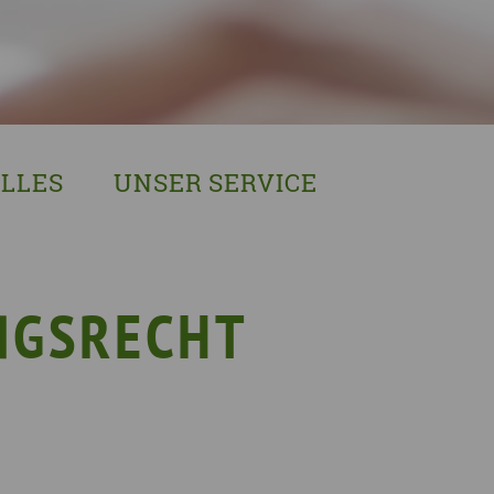
LLES
UNSER SERVICE
sches Austausch- und Vernetzungstreffen
Demenzexperten-Schulung
r Demenz
Demenz-Beratung
EIN!NICHT Pflanzaktion
Vorträge & Workshops
NGSRECHT
gebote
Selbsthilfe- & Angehörigengruppen
en
Leihausstellungen
nd Veranstaltungen
Newsletter
e Demenzstrategie
Demenzsensibel Kampagne