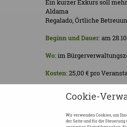
Ein kurzer Exkurs soll meh
Aldama
Regalado, Örtliche Betreuu
Beginn und Dauer
: am 28.10
Wo
: im Bürgerverwaltungs
Kosten
: 25,00 € pro Veranst
Anmeldung
erforderlich bis
Cookie-Verwa
https://mitdenken.sachsen.
Wir verwenden Cookies, um Ihnen
Kontakt
:
der Seite und für die Steuerung
E-Mail:
sozialamt@stadt-ch
anonymen Statistikzwecken, für 