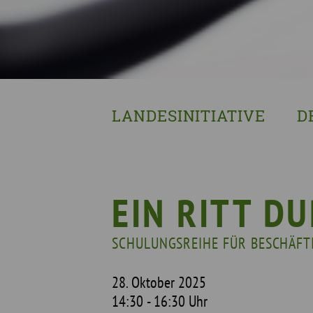
LANDESINITIATIVE
D
Was wir tun
Wa
Wer wir sind
Wi
Geschichte
Pf
EIN RITT D
Mit wem wir arbeiten
SCHULUNGSREIHE FÜR BESCHÄFT
Unterstützte Projekte
28. Oktober 2025
14:30 - 16:30 Uhr