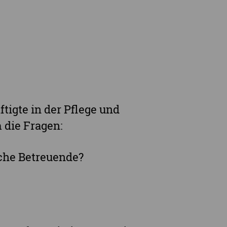
Online-Angebote & Podcast
rge
tigte in der Pflege und
 die Fragen:
che Betreuende?