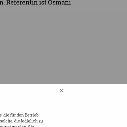
n. Referentin ist Osmani
×
 die für den Betrieb
lche, die lediglich zu
enutzt werden. Sie