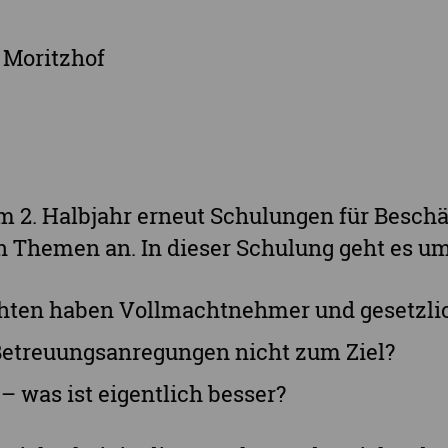
Landkreis Nordsachsen
Landkreis Sächsische Schweiz-Osterzgebi
 Moritzhof
Landkreis Zwickau
Vogtlandkreis
Stadt Chemnitz
Stadt Leipzig
 2. Halbjahr erneut Schulungen für Beschäf
Ganz Sachsen
 Themen an. In dieser Schulung geht es um
chten haben Vollmachtnehmer und gesetzli
treuungsanregungen nicht zum Ziel?
– was ist eigentlich besser?