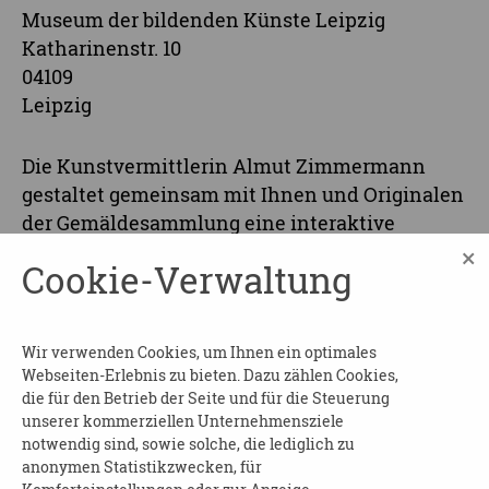
Museum der bildenden Künste Leipzig
Katharinenstr. 10
04109
Leipzig
Die Kunstvermittlerin Almut Zimmermann
gestaltet gemeinsam mit Ihnen und Originalen
der Gemäldesammlung eine interaktive
Begegnung im Museum der bildenden Künste
×
Cookie-Verwaltung
Leipzig.
Gerne können Sie als Gruppe solch eine
Veranstaltung zu einem anderen Termin
Wir verwenden Cookies, um Ihnen ein optimales
Webseiten-Erlebnis zu bieten. Dazu zählen Cookies,
buchen.
die für den Betrieb der Seite und für die Steuerung
unserer kommerziellen Unternehmensziele
ANMELDUNG:
notwendig sind, sowie solche, die lediglich zu
anonymen Statistikzwecken, für
Bitte bis 1 Woche vor Veranstaltungsbeginn