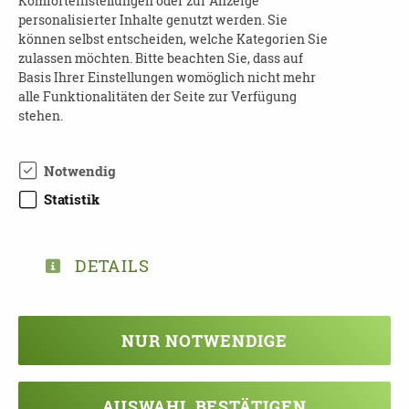
Komforteinstellungen oder zur Anzeige
unter:
personalisierter Inhalte genutzt werden. Sie
können selbst entscheiden, welche Kategorien Sie
Anna Jäger
zulassen möchten. Bitte beachten Sie, dass auf
Telefon: 0341 - 216 999 23
Basis Ihrer Einstellungen womöglich nicht mehr
E-Mail:
kunstvermittlung@leipzig.de
alle Funktionalitäten der Seite zur Verfügung
stehen.
KOSTEN:
10,- € / 7,- € (mit Ermäßigung)
Notwendig
Freier Eintritt für begleitenden Angehörige
Statistik
(Bitte mit Maske und 3G-Nachweis)
DETAILS
NUR NOTWENDIGE
TEILEN
AUSWAHL BESTÄTIGEN
ZURÜCK ZUR ÜBERSICHT