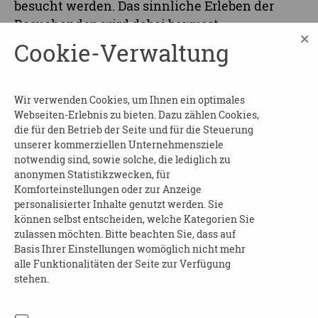
besucht werden. Das sinnliche Erleben der
Besuchenden wird dabei bewusst
×
angesprochen: Zarte Düfte, sanfte Klänge oder
Cookie-Verwaltung
besondere Tastobjekte können die Aussagen
der Kunstwerke verstärken, den Zugang
erleichtern oder einfach nur Freude bereiten.
Wir verwenden Cookies, um Ihnen ein optimales
Webseiten-Erlebnis zu bieten. Dazu zählen Cookies,
Der Museumsbesuch kann die eigenen
die für den Betrieb der Seite und für die Steuerung
Ressourcen und das Selbstwertgefühl stärken.
unserer kommerziellen Unternehmensziele
notwendig sind, sowie solche, die lediglich zu
Vorerfahrungen sind nicht erforderlich.
anonymen Statistikzwecken, für
Komforteinstellungen oder zur Anzeige
Eintritt:
personalisierter Inhalte genutzt werden. Sie
können selbst entscheiden, welche Kategorien Sie
ist kostenfrei
zulassen möchten. Bitte beachten Sie, dass auf
Basis Ihrer Einstellungen womöglich nicht mehr
Anmeldung:
alle Funktionalitäten der Seite zur Verfügung
stehen.
Bis jeweils eine Woche vor
Veranstaltungsbeginn unter: