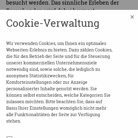
besucht werden. Das sinnliche Erleben der
Besuchenden wird dabei bewusst
×
angesprochen: Zarte Düfte, sanfte Klänge oder
Cookie-Verwaltung
besondere Tastobjekte können die Aussagen
der Kunstwerke verstärken, den Zugang
erleichtern oder einfach nur Freude bereiten.
Wir verwenden Cookies, um Ihnen ein optimales
Webseiten-Erlebnis zu bieten. Dazu zählen Cookies,
Der Museumsbesuch kann die eigenen
die für den Betrieb der Seite und für die Steuerung
Ressourcen und das Selbstwertgefühl stärken.
unserer kommerziellen Unternehmensziele
notwendig sind, sowie solche, die lediglich zu
Vorerfahrungen sind nicht erforderlich.
anonymen Statistikzwecken, für
Komforteinstellungen oder zur Anzeige
Eintritt:
personalisierter Inhalte genutzt werden. Sie
können selbst entscheiden, welche Kategorien Sie
ist kostenfrei
zulassen möchten. Bitte beachten Sie, dass auf
Basis Ihrer Einstellungen womöglich nicht mehr
Anmeldung:
alle Funktionalitäten der Seite zur Verfügung
stehen.
Bis jeweils eine Woche vor
Veranstaltungsbeginn unter: