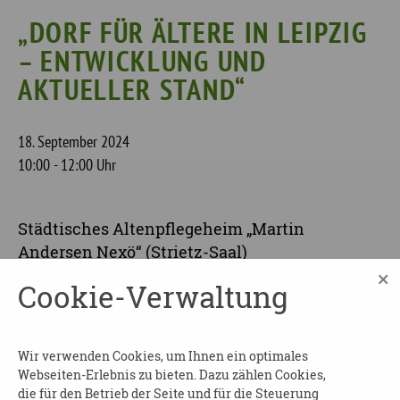
„DORF FÜR ÄLTERE IN LEIPZIG
– ENTWICKLUNG UND
AKTUELLER STAND“
18. September 2024
10:00 - 12:00 Uhr
Städtisches Altenpflegeheim „Martin
Andersen Nexö“ (Strietz-Saal)
Stötteritzer Straße 26
×
Cookie-Verwaltung
04317
Leipzig
Wir verwenden Cookies, um Ihnen ein optimales
Referent: Stefan Eckner - Geschäftsführer
Webseiten-Erlebnis zu bieten. Dazu zählen Cookies,
Städtischen Altenpflegeheime Leipzig gGmbH
die für den Betrieb der Seite und für die Steuerung