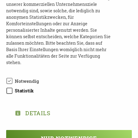
unserer kommerziellen Unternehmensziele
Anmeldung:
notwendig sind, sowie solche, die lediglich zu
anonymen Statistikzwecken, für
Telefon: 0341 123 4510
Komforteinstellungen oder zur Anzeige
personalisierter Inhalte genutzt werden. Sie
E-Mail: demenzberatung@leipzig.de
können selbst entscheiden, welche Kategorien Sie
zulassen möchten. Bitte beachten Sie, dass auf
Veranstalter: Städtische Altenpflegeheime
Basis Ihrer Einstellungen womöglich nicht mehr
Leipzig gGmbH
alle Funktionalitäten der Seite zur Verfügung
stehen.
Notwendig
TEILEN
Statistik
ZURÜCK ZUR ÜBERSICHT
DETAILS