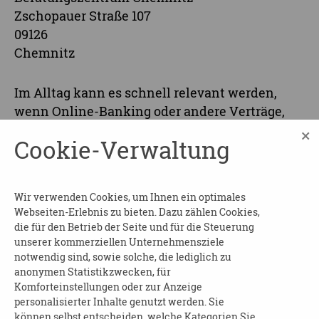
Zschopauer Straße 107
09126
Chemnitz
Im Alltag kann es schnell relevant werden,
wenn Online-Banking oder andere Verträge,
welche nur digital gespeichert und zugänglich
×
Cookie-Verwaltung
sind, benötigt werden oder von einem
Vorsorgebevollmächtigten bedient werden
müssen. Egal, ob E-Mail-Konto, Internetshops
Wir verwenden Cookies, um Ihnen ein optimales
oder soziale Netzwerke: Wer virtuell unterwegs
Webseiten-Erlebnis zu bieten. Dazu zählen Cookies,
ist, hinterlässt Spuren – auch über den Tod
die für den Betrieb der Seite und für die Steuerung
hinaus.
unserer kommerziellen Unternehmensziele
notwendig sind, sowie solche, die lediglich zu
Beginn und Dauer
: am 23.09.2025 von 16:30 bis
anonymen Statistikzwecken, für
18:00 Uhr (oder am 22.09.2025 zur gleichen
Komforteinstellungen oder zur Anzeige
personalisierter Inhalte genutzt werden. Sie
Uhrzeit)
können selbst entscheiden, welche Kategorien Sie