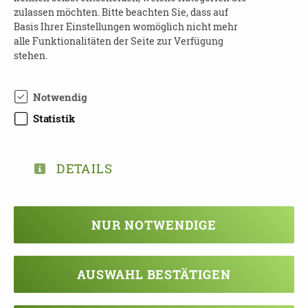
zulassen möchten. Bitte beachten Sie, dass auf
Wo
: in der Verbraucherzentrale Sachsen -
Basis Ihrer Einstellungen womöglich nicht mehr
Beratungszentrum Chemnitz
alle Funktionalitäten der Seite zur Verfügung
stehen.
Kosten
: frei
Anmeldung
erforderlich an:
Notwendig
Frau Sandy Kühne
Statistik
Tel.: 0371-431500
Mail:
chemnitz@vzs.de
DETAILS
NUR NOTWENDIGE
TEILEN
ZURÜCK ZUR ÜBERSICHT
AUSWAHL BESTÄTIGEN