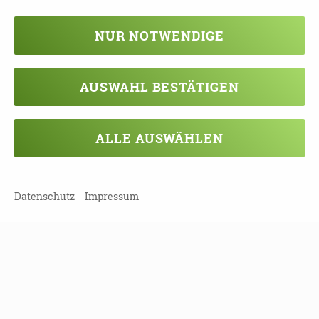
HELFER_07.09.21.PDF
NUR NOTWENDIGE
AUSWAHL BESTÄTIGEN
TEILEN
ZURÜCK ZUR ÜBERSICHT
ALLE AUSWÄHLEN
Datenschutz
Impressum
Veranstaltung verpasst?
Kein Problem - vielleicht klappt es ja
beim nächsten Mal!
Damit Sie keine Termine mehr
verpassen, können Sie sich hier in