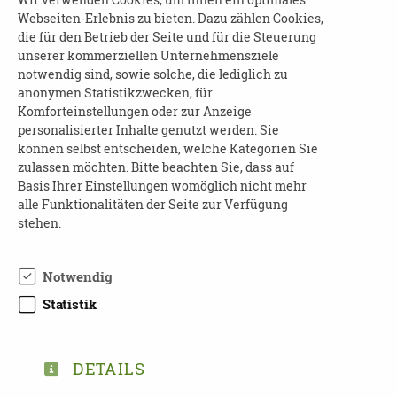
Beispiele auf, wie Digitalisierung im
Webseiten-Erlebnis zu bieten. Dazu zählen Cookies,
die für den Betrieb der Seite und für die Steuerung
Pflegealltag für Erleichterung sorgen kann.
unserer kommerziellen Unternehmensziele
notwendig sind, sowie solche, die lediglich zu
Lernen Sie u. a. auch innovative Start-ups mit
anonymen Statistikzwecken, für
spannenden und nützlichen Lösungen für die
Komforteinstellungen oder zur Anzeige
Betreuung von Menschen mit und ohne
personalisierter Inhalte genutzt werden. Sie
Demenz kennen.
können selbst entscheiden, welche Kategorien Sie
zulassen möchten. Bitte beachten Sie, dass auf
Basis Ihrer Einstellungen womöglich nicht mehr
alle Funktionalitäten der Seite zur Verfügung
Weitere Informationen zur Anmeldung finden
stehen.
Sie im Flyer!
Notwendig
Statistik
DETAILS
DOWNLOAD EINLADUNG-IT-SMARTE-