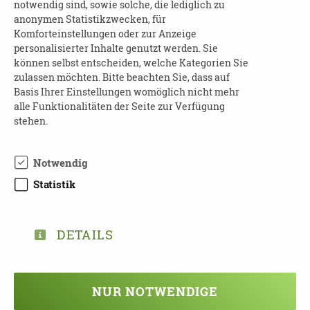
Beginn und Dauer
: am 25.09.2025 von 13:00 bis
notwendig sind, sowie solche, die lediglich zu
anonymen Statistikzwecken, für
14:00 Uhr
Komforteinstellungen oder zur Anzeige
Wo
: im Begegnungs- und Beratungszentrum
personalisierter Inhalte genutzt werden. Sie
können selbst entscheiden, welche Kategorien Sie
„Am Nürnberger Ei“ Dresden
zulassen möchten. Bitte beachten Sie, dass auf
Basis Ihrer Einstellungen womöglich nicht mehr
Kosten
: frei
alle Funktionalitäten der Seite zur Verfügung
stehen.
Anmeldung
ist erforderlich, an:
Herr Ruttge, Frau Bauer
Telefon: 0351 47 19 366
Notwendig
E-Mail:
nuernbergerei@volkssoli-dresden.de
Statistik
Website:
www.volkssoli-dresden.de
Sonstiges
: Die Veranstaltung ist
nicht
DETAILS
barrierefrei.
NUR NOTWENDIGE