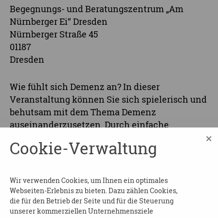
Begegnungs- und Beratungszentrum „Am
Nürnberger Ei“ Dresden
Nürnberger Straße 45
01187
Dresden
Wie fühlt sich Demenz an? In dieser
Veranstaltung können Sie sich spielerisch und
behutsam mit dem Thema Demenz
auseinanderzusetzen. Durch einfache
×
Übungen und alltagsnahe Simulationen
Cookie-Verwaltung
erleben Sie selbst, wie sich Wahrnehmung,
Denken und Handeln für Betroffene verändern
können. Ein wertvoller Perspektivwechsel – für
Wir verwenden Cookies, um Ihnen ein optimales
Angehörige, Interessierte und alle, die Demenz
Webseiten-Erlebnis zu bieten. Dazu zählen Cookies,
besser verstehen möchten.
die für den Betrieb der Seite und für die Steuerung
unserer kommerziellen Unternehmensziele