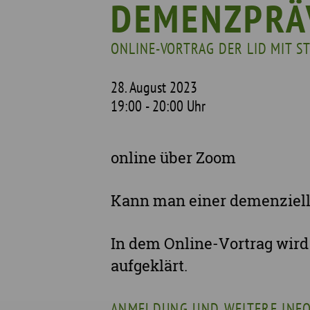
DEMENZPRÄ
Mit wem wir arbeiten
ONLINE-VORTRAG DER LID MIT S
Unterstützte Projekte
28. August 2023
19:00 - 20:00 Uhr
online über Zoom
Kann man einer demenziel
In dem Online-Vortrag wird
aufgeklärt.
ANMELDUNG UND WEITERE INF