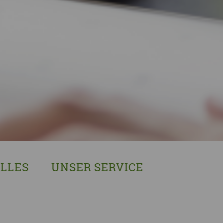
LLES
UNSER SERVICE
sches Austausch- und Vernetzungstreffen
Demenzexperten-Schulung
r Demenz
Demenz-Beratung
EIN!NICHT Pflanzaktion
Vorträge & Workshops