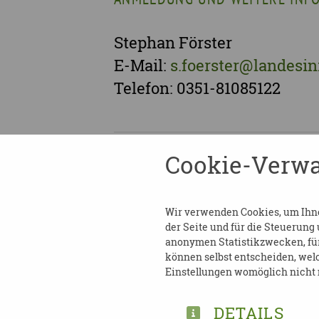
Stephan Förster
E-Mail:
s.foerster@landesin
Telefon: 0351-81085122
Cookie-Verwa
TEILEN
ZURÜCK ZUR ÜBERSICHT
Wir verwenden Cookies, um Ihnen
der Seite und für die Steuerung
anonymen Statistikzwecken, für 
können selbst entscheiden, welc
Einstellungen womöglich nicht m
DETAILS