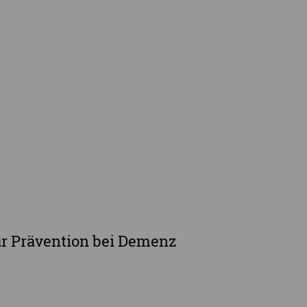
gebote
Selbsthilfe- & Angehörigengruppen
en
Leihausstellungen
nd Veranstaltungen
Newsletter
e Demenzstrategie
Demenzsensibel Kampagne
Online-Angebote & Podcast
rge
ur Prävention bei Demenz