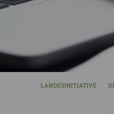
LANDESINITIATIVE
D
Was wir tun
Wa
Wer wir sind
Wi
Geschichte
Pf