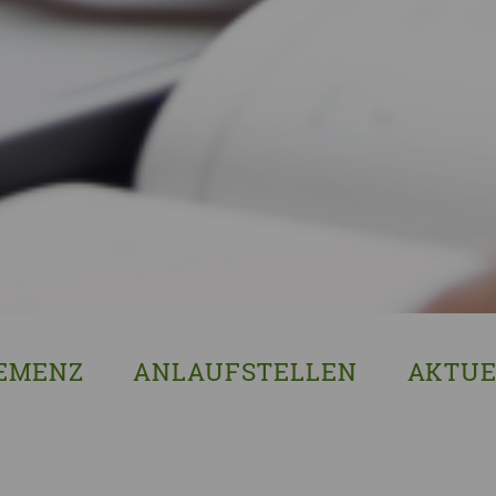
EMENZ
ANLAUFSTELLEN
AKTUE
s ist Demenz?
Erzgebirgskreis
8. Sächsi
ssenswertes & Hilfreiches
Landkreis Bautzen
Woche de
lege
Landkreis Görlitz
VERGISS?M