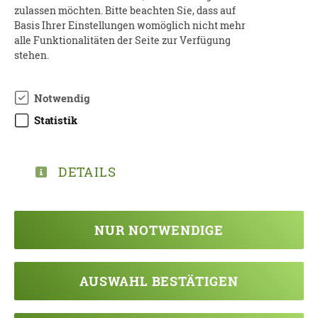
zulassen möchten. Bitte beachten Sie, dass auf
Kontakt:
Basis Ihrer Einstellungen womöglich nicht mehr
alle Funktionalitäten der Seite zur Verfügung
Isabell Allmich
stehen.
Tel: 0341 484 93 68
E-Mail:
isabell.allmich@sah-leipzig.de
Notwendig
Web:
www.sah-leipzig.de
Statistik
Um eine
Anmeldung
wird gebeten.
DETAILS
NUR NOTWENDIGE
TEILEN
ZURÜCK ZUR ÜBERSICHT
AUSWAHL BESTÄTIGEN