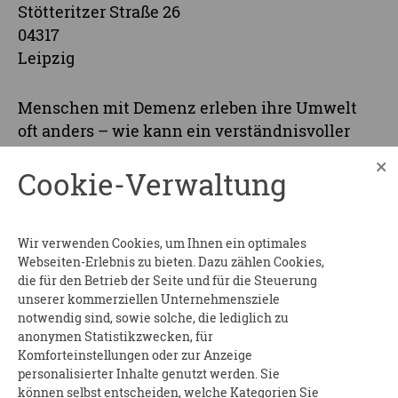
Stötteritzer Straße 26
04317
Leipzig
Menschen mit Demenz erleben ihre Umwelt
oft anders – wie kann ein verständnisvoller
und professioneller Umgang gelingen? Die
×
Cookie-Verwaltung
Veranstaltung „Demenzpflege 2.0“ gibt
praxisnahe Einblicke in moderne Ansätze der
Demenzpflege. Im Mittelpunkt stehen
Wir verwenden Cookies, um Ihnen ein optimales
Beziehungsgestaltung, personenzentrierte
Webseiten-Erlebnis zu bieten. Dazu zählen Cookies,
Pflege, Alltagsbegleitung sowie Erfahrungen
die für den Betrieb der Seite und für die Steuerung
aus der gerontopsychiatrischen Praxis und
unserer kommerziellen Unternehmensziele
Ausbildung.
notwendig sind, sowie solche, die lediglich zu
anonymen Statistikzwecken, für
Der Veranstaltungsort ist
barrierefrei
.
Komforteinstellungen oder zur Anzeige
personalisierter Inhalte genutzt werden. Sie
Kosten:
keine
können selbst entscheiden, welche Kategorien Sie