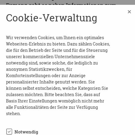
Demenz geht es neben Informationen zum
×
Krankheitsbild auch um Tipps zum Umgang
Cookie-Verwaltung
mit Menschen mit Demenz. Neben dem
Fachvortrag stellt sich auch eine
Selbsthilfegruppe für Angehörige Menschen
Wir verwenden Cookies, um Ihnen ein optimales
mit Demenz vor.
Webseiten-Erlebnis zu bieten. Dazu zählen Cookies,
die für den Betrieb der Seite und für die Steuerung
Beginn und Dauer
: am 23.09.25 von 18:00 bis
unserer kommerziellen Unternehmensziele
notwendig sind, sowie solche, die lediglich zu
20:00 Uhr
anonymen Statistikzwecken, für
Komforteinstellungen oder zur Anzeige
Wo
: Gemeindehaus der evangelischen
personalisierter Inhalte genutzt werden. Sie
Kirchengemeinde Meuselwitz/Reichenbach
können selbst entscheiden, welche Kategorien Sie
zulassen möchten. Bitte beachten Sie, dass auf
Kosten
: frei
Basis Ihrer Einstellungen womöglich nicht mehr
alle Funktionalitäten der Seite zur Verfügung
Anmeldung ist nicht erforderlich
stehen.
Ansprechpartnerin
: Bärbel Schuster
(
baerbelschuster1@gmx.de
)
Notwendig