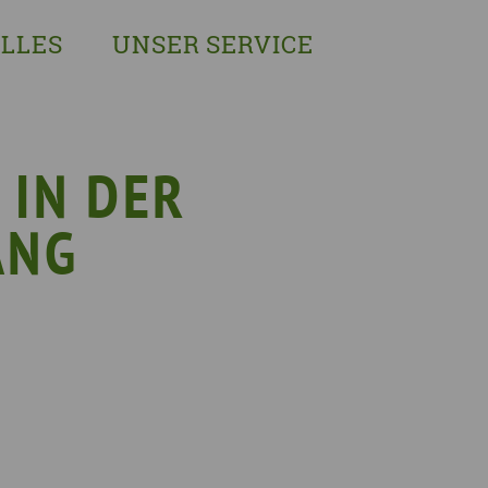
LLES
UNSER SERVICE
sches Austausch- und Vernetzungstreffen
Demenzexperten-Schulung
r Demenz
Demenz-Beratung
EIN!NICHT Pflanzaktion
Vorträge & Workshops
 IN DER
gebote
Selbsthilfe- & Angehörigengruppen
ANG
en
Leihausstellungen
nd Veranstaltungen
Newsletter
e Demenzstrategie
Demenzsensibel Kampagne
Online-Angebote & Podcast
rge