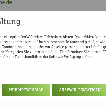
ne.de
schulung sowie die der Grundschulung (bei
ltung
Dresden aufgezeigt werden) und interessa
ompetenzaufgaben Demenz - DPBV (dpbv-on
 ein optimales Webseiten-Erlebnis zu bieten. Dazu zählen Cookies,
 unserer kommerziellen Unternehmensziele notwendig sind, sowie so
Komforteinstellungen oder zur Anzeige personalisierter Inhalte g
he Kategorien Sie zulassen möchten. Bitte beachten Sie, dass auf B
ehr alle Funktionalitäten der Seite zur Verfügung stehen.
NUR NOTWENDIGE
AUSWAHL BESTÄTIGEN