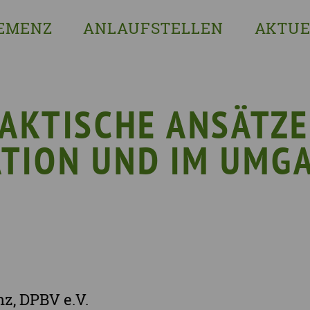
EMENZ
ANLAUFSTELLEN
AKTUE
s ist Demenz?
Erzgebirgskreis
8. Sächsi
ssenswertes & Hilfreiches
Landkreis Bautzen
Woche de
lege
Landkreis Görlitz
VERGISS?M
AKTISCHE ANSÄTZE
Landeshauptstadt Dresden
Stellenan
TION UND IM UMG
Landkreis Leipzig
Neuigkeit
Landkreis Meissen
Termine u
Landkreis Mittelsachsen
Sächsisch
Landkreis Nordsachsen
Landkreis Sächsische Schweiz-Osterzgebi
Landkreis Zwickau
, DPBV e.V.
Vogtlandkreis