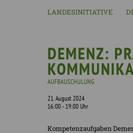
LANDESINITIATIVE
D
Was wir tun
Wa
Wer wir sind
Wi
Geschichte
Pf
DEMENZ: PR
Mit wem wir arbeiten
KOMMUNIKA
Unterstützte Projekte
AUFBAUSCHULUNG
21. August 2024
16:00 - 19:00 Uhr
Kompetenzaufgaben Demenz