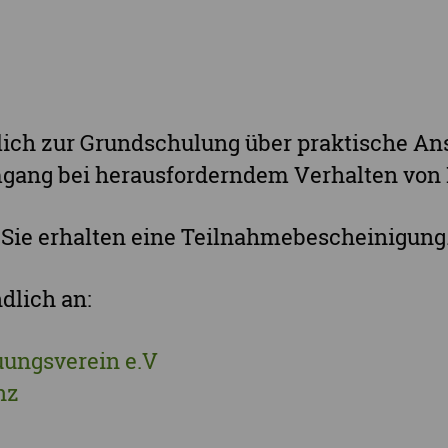
Stadt Chemnitz
Stadt Leipzig
Ganz Sachsen
lich zur Grundschulung über praktische Ans
ang bei herausforderndem Verhalten von
. Sie erhalten eine Teilnahmebescheinigung
dlich an:
uungsverein e.V
nz