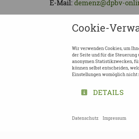
E-Mail:
demenz@dpbv-onli
Weitere Termine der Aufbau
Cookie-Verwa
sowie Ansprechpartner in 
Demenz finden Sie unter:
K
Wir verwenden Cookies, um Ihnen
der Seite und für die Steuerung
anonymen Statistikzwecken, für 
können selbst entscheiden, welc
Einstellungen womöglich nicht m
TEILEN
DETAILS
ZURÜCK ZUR ÜBERSICHT
Datenschutz
Impressum