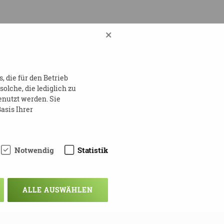
×
 der Basiswissen vermittelt
nte Fachvorträge zum Thema
line.de)
 die für den Betrieb
lche, die lediglich zu
enutzt werden. Sie
asis Ihrer
Notwendig
Statistik
ALLE AUSWÄHLEN