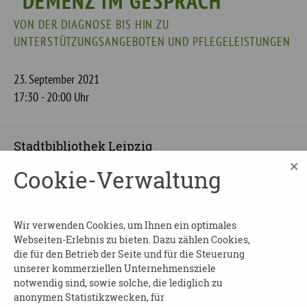
"DEMENZ IM GESPRÄCH"
VON DER DIAGNOSE BIS HIN ZU
UNTERSTÜTZUNGSANGEBOTEN UND PFLEGELEISTUNGEN
23. September 2021
17:30 - 20:00 Uhr
Stadtbibliothek Leipzig
×
Wilhelm-Leuscher Platz 10-11
Cookie-Verwaltung
04107
Leipzig
Wir verwenden Cookies, um Ihnen ein optimales
ANMELDUNG:
Webseiten-Erlebnis zu bieten. Dazu zählen Cookies,
die für den Betrieb der Seite und für die Steuerung
Stadt Leipzig Demenzfachberatungsstelle
unserer kommerziellen Unternehmensziele
notwendig sind, sowie solche, die lediglich zu
Tel. 0341-123 45 10
anonymen Statistikzwecken, für