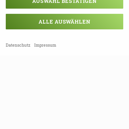
Damit Sie keine Termine mehr
AUSWAHL BESTÄTIGEN
verpassen, können Sie sich hier in
unseren Newsletter eintragen!
ALLE AUSWÄHLEN
NEWSLETTER ABONNIEREN!
Datenschutz
Impressum
Leipziger Straße 117
01127 Dresden
Tel
(0351) 810 85 122
Fax
(0351) 810 85 124
info[at]landesinitiative-demenz.de
KONTAKT