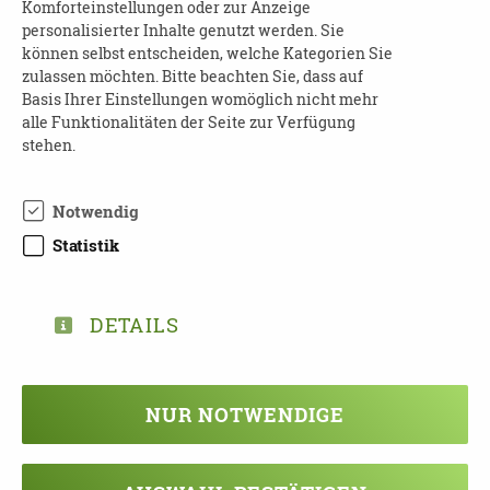
Komforteinstellungen oder zur Anzeige
E-Mail:
demenzberatung@leipzig.de
personalisierter Inhalte genutzt werden. Sie
können selbst entscheiden, welche Kategorien Sie
zulassen möchten. Bitte beachten Sie, dass auf
Basis Ihrer Einstellungen womöglich nicht mehr
alle Funktionalitäten der Seite zur Verfügung
stehen.
TEILEN
Notwendig
Statistik
ZURÜCK ZUR ÜBERSICHT
DETAILS
Veranstaltung verpasst?
Kein Problem - vielleicht klappt es ja
NUR NOTWENDIGE
beim nächsten Mal!