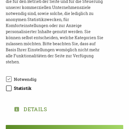
die für den Betrieb der Seite und für die Steuerung
Kosten
: frei
unserer kommerziellen Unternehmensziele
notwendig sind, sowie solche, die lediglich zu
Anmeldung
erforderlich:
anonymen Statistikzwecken, für
Komforteinstellungen oder zur Anzeige
Seminar für Demenz Buddies, mittwochs, 19:00
personalisierter Inhalte genutzt werden. Sie
- 21:00 Uhr | Desideria
können selbst entscheiden, welche Kategorien Sie
zulassen möchten. Bitte beachten Sie, dass auf
Ansprechpartnerinnen
:
Basis Ihrer Einstellungen womöglich nicht mehr
Anja Kälin
alle Funktionalitäten der Seite zur Verfügung
Tel.: +49 179 7865116
stehen.
Mail:
kaelin@desideria.org
Notwendig
Christine Schönemann-Swetlik
Statistik
Tel.: +49 170 4714074
Mail:
schoenemann@desideria.org
DETAILS
Weitere Informationen
:
Die Demenz Buddies | Desideria