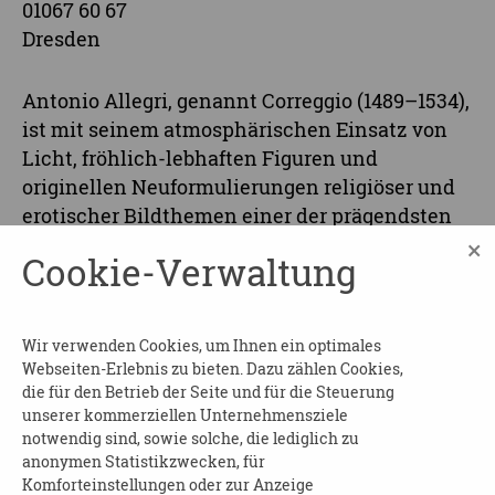
01067 60 67
Dresden
Antonio Allegri, genannt Correggio (1489–1534),
ist mit seinem atmosphärischen Einsatz von
Licht, fröhlich-lebhaften Figuren und
originellen Neuformulierungen religiöser und
erotischer Bildthemen einer der prägendsten
Maler der Kunstgeschichte. Im Zentrum der
×
Cookie-Verwaltung
Sonderausstellung steht Correggios
Meisterschaft in der Darstellung von Emotion,
durch die es ihm wie keinem anderen zuvor
Wir verwenden Cookies, um Ihnen ein optimales
gelang, dem Göttlichen ein zutiefst
Webseiten-Erlebnis zu bieten. Dazu zählen Cookies,
menschliches Antlitz.
die für den Betrieb der Seite und für die Steuerung
unserer kommerziellen Unternehmensziele
Der Veranstaltungsort ist barrierefrei.
notwendig sind, sowie solche, die lediglich zu
anonymen Statistikzwecken, für
Beginn und Dauer
: am 22.09.2026 von 15:30 bis
Komforteinstellungen oder zur Anzeige