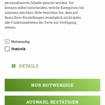
16:30 Uhr
personalisierter Inhalte genutzt werden. Sie
können selbst entscheiden, welche Kategorien Sie
Wo
: Gemäldegalerie Alte Meister
zulassen möchten. Bitte beachten Sie, dass auf
Basis Ihrer Einstellungen womöglich nicht mehr
Kosten
: 16,00 Euro Eintritt (ermäßigt 12,00 Euro)
alle Funktionalitäten der Seite zur Verfügung
zzgl. 5,00 Euro Veranstaltungsgebühr
stehen.
Anmeldung
wird erbeten an:
Notwendig
Besucherservice SKD
Statistik
Tel.: 0351 49142000
Mail:
besucherservice@skd.museum
www.skd.museum
DETAILS
NUR NOTWENDIGE
TEILEN
ZURÜCK ZUR ÜBERSICHT
AUSWAHL BESTÄTIGEN