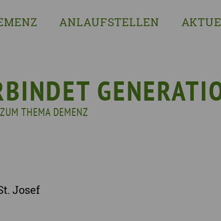
EMENZ
ANLAUFSTELLEN
AKTUE
s ist Demenz?
Erzgebirgskreis
8. Sächsi
ssenswertes & Hilfreiches
Landkreis Bautzen
Woche de
lege
Landkreis Görlitz
VERGISS?M
RBINDET GENERATI
Landeshauptstadt Dresden
Stellenan
 ZUM THEMA DEMENZ
Landkreis Leipzig
Neuigkeit
Landkreis Meissen
Termine u
Landkreis Mittelsachsen
Sächsisch
Landkreis Nordsachsen
Landkreis Sächsische Schweiz-Osterzgebi
t. Josef
Landkreis Zwickau
Vogtlandkreis