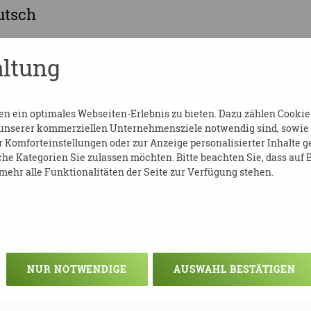
utsch
s-dresden.de
ltung
de
 ein optimales Webseiten-Erlebnis zu bieten. Dazu zählen Cookies,
 unserer kommerziellen Unternehmensziele notwendig sind, sowie so
Komforteinstellungen oder zur Anzeige personalisierter Inhalte g
he Kategorien Sie zulassen möchten. Bitte beachten Sie, dass auf B
ehr alle Funktionalitäten der Seite zur Verfügung stehen.
NUR NOTWENDIGE
AUSWAHL BESTÄTIGEN