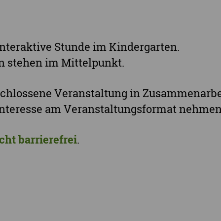
Stadt Chemnitz
Stadt Leipzig
nteraktive Stunde im Kindergarten.
Ganz Sachsen
n stehen im Mittelpunkt.
eschlossene Veranstaltung in Zusammenarbe
 Interesse am Veranstaltungsformat nehmen 
cht barrierefrei
.