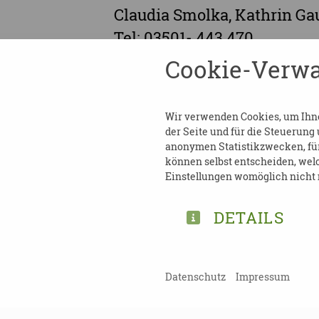
Claudia Smolka, Kathrin Ga
Tel: 03501- 443 470
E-Mail:
senioren-lk@carita
Cookie-Verwa
Web:
www.caritas-dresden.
Wir verwenden Cookies, um Ihnen
der Seite und für die Steuerung
anonymen Statistikzwecken, für 
können selbst entscheiden, welc
Einstellungen womöglich nicht m
TEILEN
DETAILS
ZURÜCK ZUR ÜBERSICHT
Datenschutz
Impressum