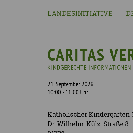
LANDESINITIATIVE
D
Was wir tun
Wa
Wer wir sind
Wi
Geschichte
Pf
CARITAS VE
Mit wem wir arbeiten
KINDGERECHTE INFORMATIONEN
Unterstützte Projekte
21. September 2026
10:00 - 11:00 Uhr
Katholischer Kindergarten S
Dr. Wilhelm-Külz-Straße 8