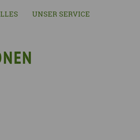
LLES
UNSER SERVICE
sches Austausch- und Vernetzungstreffen
Demenzexperten-Schulung
r Demenz
Demenz-Beratung
EIN!NICHT Pflanzaktion
Vorträge & Workshops
ONEN
gebote
Selbsthilfe- & Angehörigengruppen
en
Leihausstellungen
nd Veranstaltungen
Newsletter
e Demenzstrategie
Demenzsensibel Kampagne
Online-Angebote & Podcast
rge