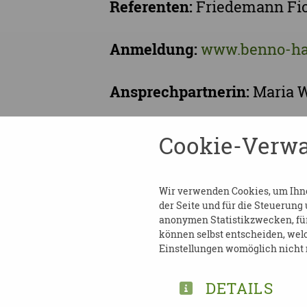
Referenten:
Friedemann Fic
Anmeldung:
www.benno-ha
Ansprechpartnerin:
Maria 
Telefon:
035935 22-316
Cookie-Verwa
E-Mail:
paedagogik[at]benn
Wir verwenden Cookies, um Ihnen
der Seite und für die Steuerung
Weitere Informationen find
anonymen Statistikzwecken, für 
können selbst entscheiden, welc
Einstellungen womöglich nicht m
DETAILS
TEILEN