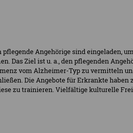
Landkreis Zwickau
Vogtlandkreis
Stadt Chemnitz
Stadt Leipzig
Ganz Sachsen
 pflegende Angehörige sind eingeladen, u
en. Das Ziel ist u. a., den pflegenden Ange
emenz vom Alzheimer-Typ zu vermitteln un
hließen. Die Angebote für Erkrankte haben 
ese zu trainieren. Vielfältige kulturelle Fr