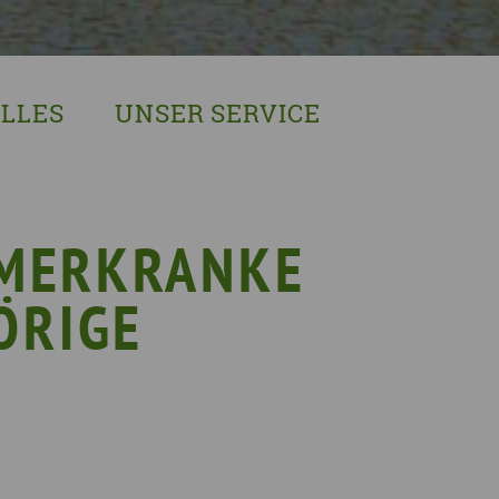
LLES
UNSER SERVICE
sches Austausch- und Vernetzungstreffen
Demenzexperten-Schulung
r Demenz
Demenz-Beratung
EIN!NICHT Pflanzaktion
Vorträge & Workshops
IMERKRANKE
gebote
Selbsthilfe- & Angehörigengruppen
ÖRIGE
en
Leihausstellungen
nd Veranstaltungen
Newsletter
e Demenzstrategie
Demenzsensibel Kampagne
Online-Angebote & Podcast
rge