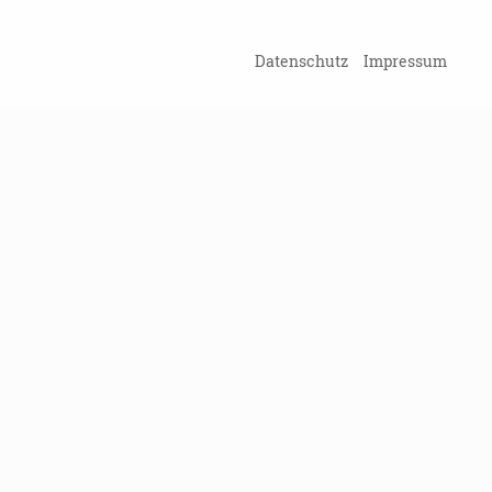
ZURÜCK ZUR ÜBERSICHT
Datenschutz
Impressum
Kein Probl
Damit Sie kein