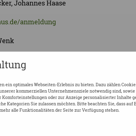
ker, Johannes Haase
us.de/anmeldung
Wenk
ltung
o-haus.de
 ein optimales Webseiten-Erlebnis zu bieten. Dazu zählen Cookies,
 unserer kommerziellen Unternehmensziele notwendig sind, sowie so
en Sie
hier
.
Komforteinstellungen oder zur Anzeige personalisierter Inhalte g
he Kategorien Sie zulassen möchten. Bitte beachten Sie, dass auf B
ehr alle Funktionalitäten der Seite zur Verfügung stehen.