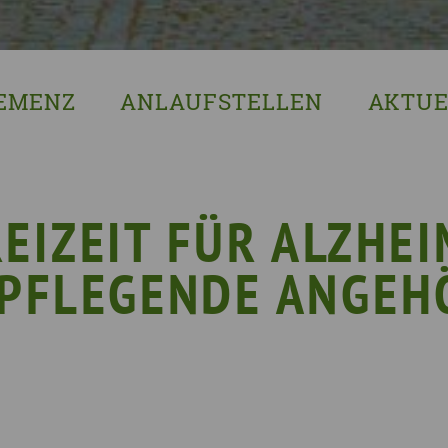
EMENZ
ANLAUFSTELLEN
AKTUE
s ist Demenz?
Erzgebirgskreis
8. Sächsi
ssenswertes & Hilfreiches
Landkreis Bautzen
Woche de
lege
Landkreis Görlitz
VERGISS?M
EIZEIT FÜR ALZHE
Landeshauptstadt Dresden
Stellenan
 PFLEGENDE ANGEH
Landkreis Leipzig
Neuigkeit
Landkreis Meissen
Termine u
Landkreis Mittelsachsen
Sächsisch
Landkreis Nordsachsen
Landkreis Sächsische Schweiz-Osterzgebi