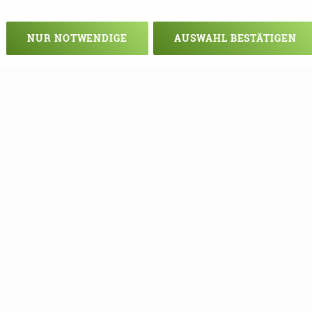
NUR NOTWENDIGE
AUSWAHL BESTÄTIGEN
Veranstaltung verpasst?
em - vielleicht klappt es ja beim nä
e Termine mehr verpassen, können S
unseren Newsletter eintragen!
NEWSLETTER ABONNIEREN!