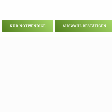
NUR NOTWENDIGE
AUSWAHL BESTÄTIGEN
Veranstaltung verpasst?
em - vielleicht klappt es ja beim nä
e Termine mehr verpassen, können S
unseren Newsletter eintragen!