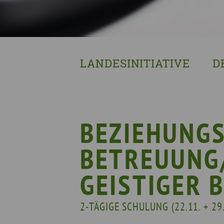
LANDESINITIATIVE
D
Was wir tun
Wa
Wer wir sind
Wi
Geschichte
Pf
BEZIEHUNGS
Mit wem wir arbeiten
BETREUUNG
Unterstützte Projekte
GEISTIGER 
2-TÄGIGE SCHULUNG (22.11. + 29