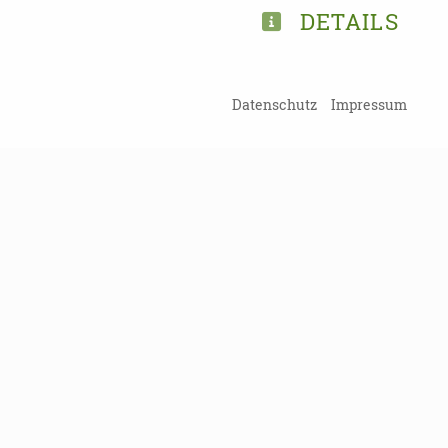
DETAILS
TEILEN
Datenschutz
Impressum
ZURÜCK ZUR ÜBERSICHT
Kein Probl
Damit Sie kein