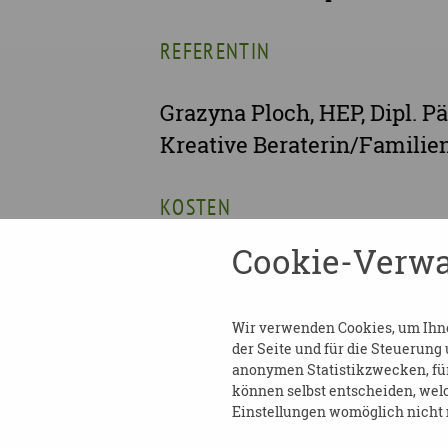
REFERENTIN
Grazyna Ploch, HEP, Dipl. 
Kreative Beraterin/Familie
KOSTEN
Cookie-Verwa
90€/70€ für Ehrenamt
ANMELDUNG
Wir verwenden Cookies, um Ihnen
der Seite und für die Steuerung
anonymen Statistikzwecken, für 
https://www.demenz-sh.de
können selbst entscheiden, welc
Einstellungen womöglich nicht m