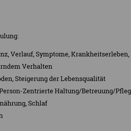
Landkreis Zwickau
Vogtlandkreis
Stadt Chemnitz
ulung:
Stadt Leipzig
Ganz Sachsen
, Verlauf, Symptome, Krankheitserleben, 
erndem Verhalten
en, Steigerung der Lebensqualität
– Person-Zentrierte Haltung/Betreuung/Pfle
nährung, Schlaf
n