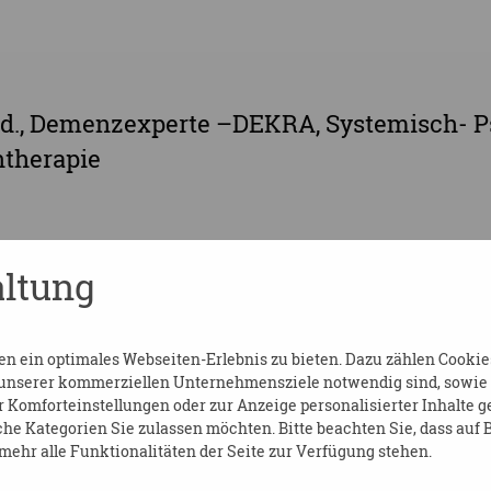
Päd., Demenzexperte –DEKRA, Systemisch- P
ntherapie
ltung
 ein optimales Webseiten-Erlebnis zu bieten. Dazu zählen Cookies,
 unserer kommerziellen Unternehmensziele notwendig sind, sowie so
Komforteinstellungen oder zur Anzeige personalisierter Inhalte g
/anmeldeformular.html?veranstaltung-nr=
he Kategorien Sie zulassen möchten. Bitte beachten Sie, dass auf B
ehr alle Funktionalitäten der Seite zur Verfügung stehen.