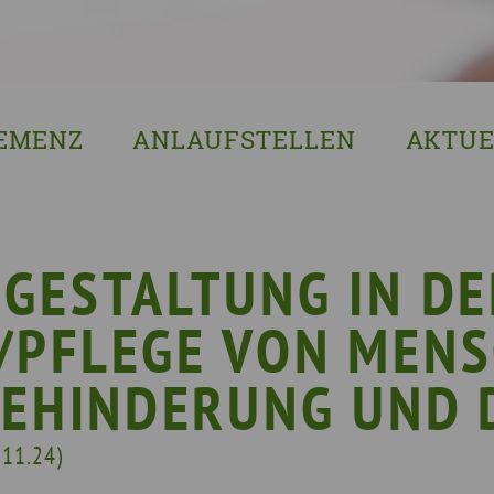
EMENZ
ANLAUFSTELLEN
AKTUE
s ist Demenz?
Erzgebirgskreis
8. Sächsi
ssenswertes & Hilfreiches
Landkreis Bautzen
Woche de
lege
Landkreis Görlitz
VERGISS?M
GESTALTUNG IN DE
Landeshauptstadt Dresden
Stellenan
/PFLEGE VON MENS
Landkreis Leipzig
Neuigkeit
Landkreis Meissen
Termine u
BEHINDERUNG UND
Landkreis Mittelsachsen
Sächsisch
.11.24)
Landkreis Nordsachsen
Landkreis Sächsische Schweiz-Osterzgebi