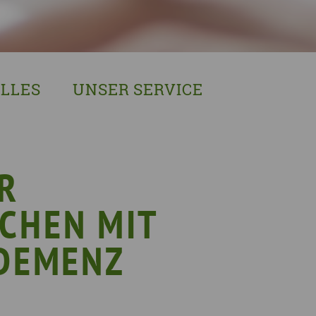
LLES
UNSER SERVICE
sches Austausch- und Vernetzungstreffen
Demenzexperten-Schulung
r Demenz
Demenz-Beratung
EIN!NICHT Pflanzaktion
Vorträge & Workshops
R
gebote
Selbsthilfe- & Angehörigengruppen
CHEN MIT
en
Leihausstellungen
nd Veranstaltungen
Newsletter
 DEMENZ
e Demenzstrategie
Demenzsensibel Kampagne
Online-Angebote & Podcast
rge