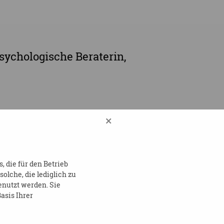
sychologische Beraterin,
×
 die für den Betrieb
lche, die lediglich zu
enutzt werden. Sie
FB26
asis Ihrer