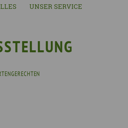
LLES
UNSER SERVICE
sches Austausch- und Vernetzungstreffen
Demenzexperten-Schulung
r Demenz
Demenz-Beratung
EIN!NICHT Pflanzaktion
Vorträge & Workshops
SSTELLUNG
gebote
Selbsthilfe- & Angehörigengruppen
en
Leihausstellungen
nd Veranstaltungen
Newsletter
ERTENGERECHTEN
e Demenzstrategie
Demenzsensibel Kampagne
Online-Angebote & Podcast
rge