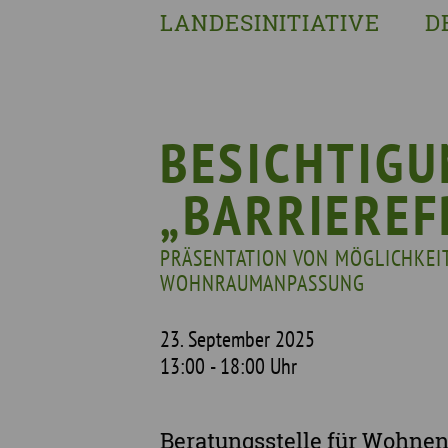
LANDESINITIATIVE
D
Was wir tun
Wa
Wer wir sind
Wi
Geschichte
Pf
BESICHTIG
Mit wem wir arbeiten
„BARRIEREF
Unterstützte Projekte
PRÄSENTATION VON MÖGLICHKEI
WOHNRAUMANPASSUNG
23. September 2025
13:00 - 18:00 Uhr
Beratungsstelle für Wohnen