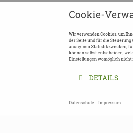
Beratungsstelle für Wohnen
Cookie-Verwa
Telefon: 0341 123-4569
E-Mail:
wohnberatung@leip
Wir verwenden Cookies, um Ihnen
der Seite und für die Steuerung
anonymen Statistikzwecken, für 
können selbst entscheiden, welc
Einstellungen womöglich nicht m
TEILEN
ZURÜCK ZUR ÜBERSICHT
DETAILS
Datenschutz
Impressum