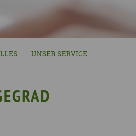
LLES
UNSER SERVICE
sches Austausch- und Vernetzungstreffen
Demenzexperten-Schulung
r Demenz
Demenz-Beratung
EIN!NICHT Pflanzaktion
Vorträge & Workshops
GEGRAD
gebote
Selbsthilfe- & Angehörigengruppen
en
Leihausstellungen
nd Veranstaltungen
Newsletter
e Demenzstrategie
Demenzsensibel Kampagne