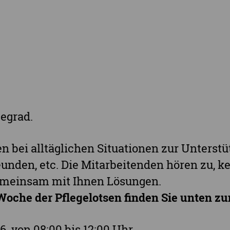
Landkreis Nordsachsen
Landkreis Sächsische Schweiz-Osterzgebi
Landkreis Zwickau
Vogtlandkreis
Stadt Chemnitz
Stadt Leipzig
egrad.
Ganz Sachsen
en bei alltäglichen Situationen zur Unterst
unden, etc. Die Mitarbeitenden hören zu, 
gemeinsam mit Ihnen Lösungen.
Woche der Pflegelotsen finden Sie unten z
26. von 08:00 bis 12:00 Uhr