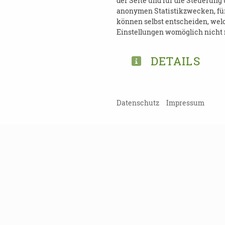
der Seite und für die Steuerung
anonymen Statistikzwecken, für 
können selbst entscheiden, welc
Einstellungen womöglich nicht m
DOWNLOAD FLYER W
DETAILS
Datenschutz
Impressum
TEILEN
ZURÜCK ZUR ÜBERSICHT