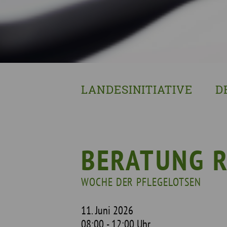
LANDESINITIATIVE
D
Was wir tun
Wa
Wer wir sind
Wi
Geschichte
Pf
BERATUNG 
Mit wem wir arbeiten
WOCHE DER PFLEGELOTSEN
Unterstützte Projekte
11. Juni 2026
08:00 - 12:00 Uhr