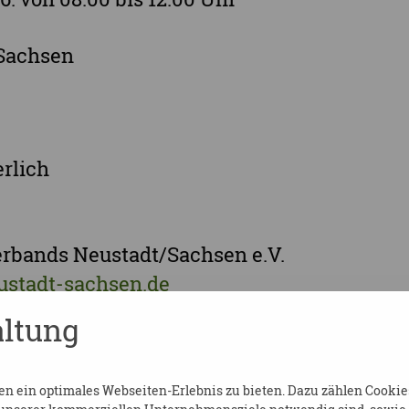
 Sachsen
erlich
erbands Neustadt/Sachsen e.V.
ustadt-sachsen.de
ltung
 2530405
522 2530404
 ein optimales Webseiten-Erlebnis zu bieten. Dazu zählen Cookies,