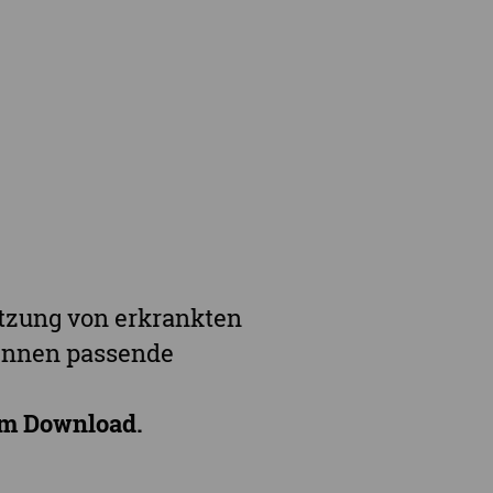
Online-Angebote & Podcast
rge
ützung von erkrankten
kennen passende
um Download.