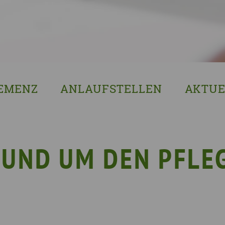
EMENZ
ANLAUFSTELLEN
AKTUE
s ist Demenz?
Erzgebirgskreis
8. Sächsi
ssenswertes & Hilfreiches
Landkreis Bautzen
Woche de
lege
Landkreis Görlitz
VERGISS?M
RUND UM DEN PFLE
Landeshauptstadt Dresden
Stellenan
Landkreis Leipzig
Neuigkeit
Landkreis Meissen
Termine u
Landkreis Mittelsachsen
Sächsisch