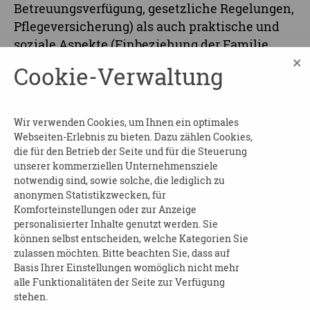
Betreuungsverfügung, gesetzliche Regelungen,
Pflegeversicherung) als auch praktische und
soziale Aspekte (Einbeziehung der Familie,
×
Aufgabenteilung, Selbstfürsorge). Der
Cookie-Verwaltung
Basispflegekurs besteht aus 5 Modulen.
Modul 5: Sich selbst etwas Gutes tun
Wir verwenden Cookies, um Ihnen ein optimales
Referentin
: Fr. Sionda (SBL)
Webseiten-Erlebnis zu bieten. Dazu zählen Cookies,
die für den Betrieb der Seite und für die Steuerung
Einen Kursüberblick finden Sie unten zum
unserer kommerziellen Unternehmensziele
Download.
notwendig sind, sowie solche, die lediglich zu
anonymen Statistikzwecken, für
Beginn und Dauer
: am 08.04.2026 von 14:00 bis
Komforteinstellungen oder zur Anzeige
personalisierter Inhalte genutzt werden. Sie
15:30 Uhr
können selbst entscheiden, welche Kategorien Sie
zulassen möchten. Bitte beachten Sie, dass auf
Wo
: in den Räumen des SelbstBestimmt Leben
Basis Ihrer Einstellungen womöglich nicht mehr
e.V. - Alzheimergesellschaft Leipzig
alle Funktionalitäten der Seite zur Verfügung
stehen.
Kosten
: frei