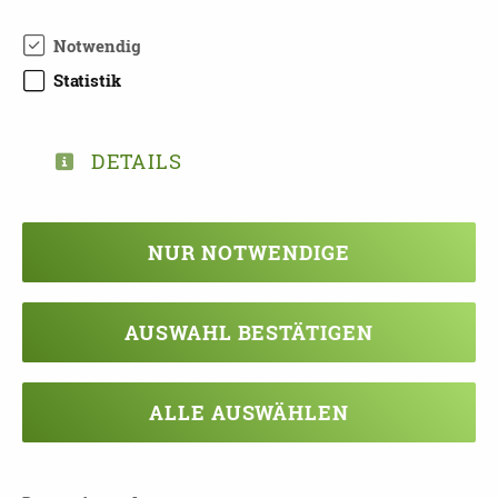
Anmeldung
erforderlich an:
Notwendig
Tel: 034124330566
Statistik
E-Mail:
info@sbl-leipzig.de
Weitere Informatione
n:
DETAILS
http://www.demenzberatung-leipzig.de/
NUR NOTWENDIGE
DOWNLOAD ANGEBOTE SBL LEIPZIG
AUSWAHL BESTÄTIGEN
ALLE AUSWÄHLEN
TEILEN