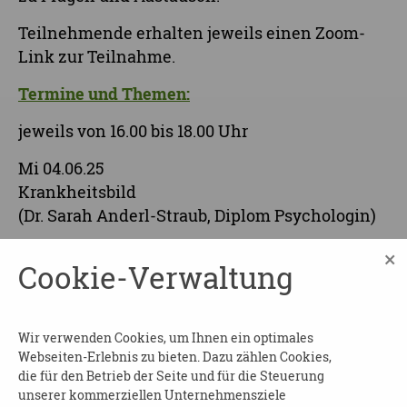
Teilnehmende erhalten jeweils einen Zoom-
Link zur Teilnahme.
Termine und Themen:
jeweils von 16.00 bis 18.00 Uhr
Mi 04.06.25
Krankheitsbild
(Dr. Sarah Anderl-Straub, Diplom Psychologin)
Do 05.06.25
×
Cookie-Verwaltung
Einblicke in das Leben mit FTD
(Dr. Sarah Anderl-Straub, Diplom Psychologin)
Mi 25.06.25
Wir verwenden Cookies, um Ihnen ein optimales
Webseiten-Erlebnis zu bieten. Dazu zählen Cookies,
Betreuung und Pflege
die für den Betrieb der Seite und für die Steuerung
(Annette Arand, Sozialpädagogin,
unserer kommerziellen Unternehmensziele