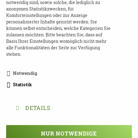
wohlBEDACHT e.V.)
notwendig sind, sowie solche, die lediglich zu
anonymen Statistikzwecken, für
Do 26.06.25
Komforteinstellungen oder zur Anzeige
Therapien, Medikamente, Diagnostik
personalisierter Inhalte genutzt werden. Sie
(Dr. med. Zeljko Uzelac, Facharzt für
können selbst entscheiden, welche Kategorien Sie
zulassen möchten. Bitte beachten Sie, dass auf
Neurologie)
Basis Ihrer Einstellungen womöglich nicht mehr
alle Funktionalitäten der Seite zur Verfügung
Mi 02.07.25
stehen.
Rechte von Menschen mit FTD, Finanzierung
(Prof. Dr. Thomas Klie, Jurist und
Pflegerechtsexperte)
Notwendig
Statistik
Do 03.07.25
Die Situation der Angehörigen
Veranstalter:
DETAILS
wohlBEDACHT e.V., Höcherstr. 7, 80999
München in Kooperation mit der Deutschen
NUR NOTWENDIGE
Gesellschaft für Frontotemporale Degeneration