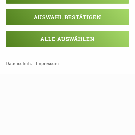
Teilnahmebeitrag:
€ 80,-
AUSWAHL BESTÄTIGEN
Bitte melden Sie sich über die Webseite
www.wohlbedacht.de
an oder schicken Sie den
ausgefüllten Anmeldeabschnitt (siehe Flyer)
ALLE AUSWÄHLEN
oder schicken Sie eine Mail mit Ihren Daten bis
28.05.25 an
bildung@wohlbedacht.de
Datenschutz
Impressum
DOWNLOAD FLYER ZUM BASISKURS
FTD