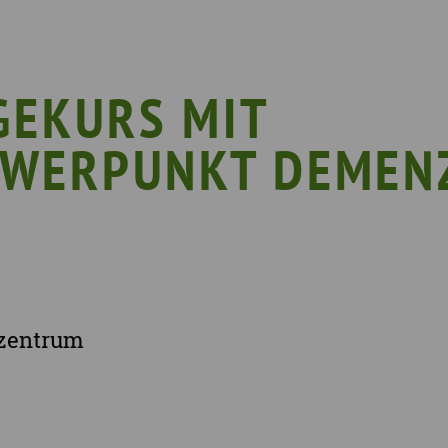
s ist Demenz?
Erzgebirgskreis
8. Sächsi
ssenswertes & Hilfreiches
Landkreis Bautzen
Woche de
lege
Landkreis Görlitz
VERGISS?M
GEKURS MIT
Landeshauptstadt Dresden
Stellenan
WERPUNKT DEMEN
Landkreis Leipzig
Neuigkeit
Landkreis Meissen
Termine u
Landkreis Mittelsachsen
Sächsisch
Landkreis Nordsachsen
Landkreis Sächsische Schweiz-Osterzgebi
Landkreis Zwickau
szentrum
Vogtlandkreis
Stadt Chemnitz
Stadt Leipzig