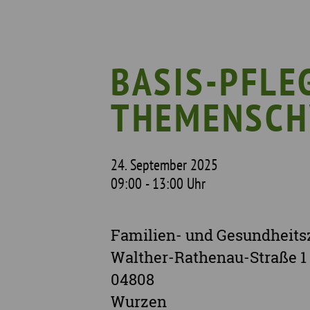
Was wir tun
Wa
Wer wir sind
Wi
Geschichte
Pf
BASIS-PFLE
Mit wem wir arbeiten
THEMENSCH
Unterstützte Projekte
24. September 2025
09:00 - 13:00 Uhr
Familien- und Gesundheit
Walther-Rathenau-Straße 1
04808
Wurzen