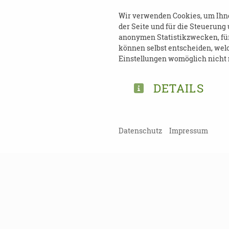
Wir verwenden Cookies, um Ihnen
der Seite und für die Steuerung
TEILEN
anonymen Statistikzwecken, für 
können selbst entscheiden, welc
Einstellungen womöglich nicht m
ZURÜCK ZUR ÜBERSICHT
DETAILS
Datenschutz
Impressum
Kein Probl
Damit Sie kein