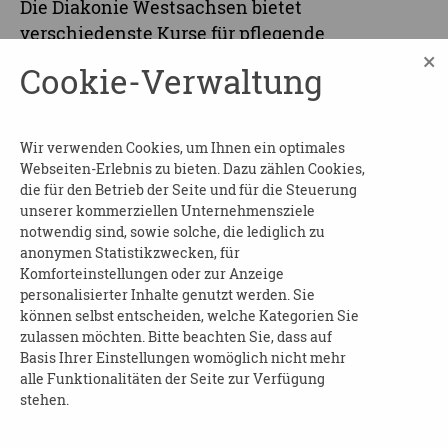
Die Diakonie Westsachsen bietet
verschiedenste Kurse für pflegende
×
Angehörige an. Der Basis Pflegekurs findet
Cookie-Verwaltung
jeweils an einem Montag statt. An fünf
Abenden in jeweils 90 Minuten bekommen die
Teilnehmer und Teilnehmerinnen eine
Wir verwenden Cookies, um Ihnen ein optimales
Grundlage zur Pflege vermittelt.
Webseiten-Erlebnis zu bieten. Dazu zählen Cookies,
die für den Betrieb der Seite und für die Steuerung
Die Veranstaltungen sind kostenfrei. Um eine
unserer kommerziellen Unternehmensziele
vorherige Anmeldung wird gebeten.
notwendig sind, sowie solche, die lediglich zu
anonymen Statistikzwecken, für
KONTAKT:
Komforteinstellungen oder zur Anzeige
personalisierter Inhalte genutzt werden. Sie
Diakonie Westsachsen/Pflege- und
können selbst entscheiden, welche Kategorien Sie
zulassen möchten. Bitte beachten Sie, dass auf
Demenzberatung
Basis Ihrer Einstellungen womöglich nicht mehr
pdb@diakonie-westsachsen.de
alle Funktionalitäten der Seite zur Verfügung
MAIL:
stehen.
0375 3031 7520
TEL.: