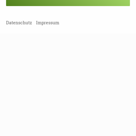
Veranstaltung verpasst?
Kein Problem - vielleicht klappt es ja
beim nächsten Mal!
Datenschutz
Impressum
Damit Sie keine Termine mehr
verpassen, können Sie sich hier in
unseren Newsletter eintragen!
NEWSLETTER ABONNIEREN!
Leipziger Straße 117
01127 Dresden
Tel
(0351) 810 85 122
Fax
(0351) 810 85 124