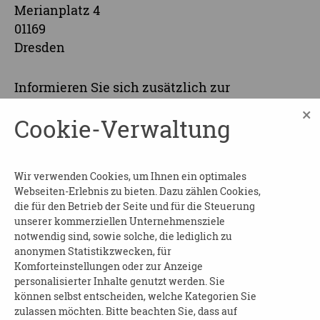
Merianplatz 4
01169
Dresden
Informieren Sie sich zusätzlich zur
Grundschulung über praktische Ansätze in der
×
Cookie-Verwaltung
Kommunikation und im Umgang bei
herausforderndem Verhalten von Menschen
mit Demenz. Nach der Veranstaltung erhalten
Wir verwenden Cookies, um Ihnen ein optimales
Sie eine Teilnahmebescheinigung.
Webseiten-Erlebnis zu bieten. Dazu zählen Cookies,
die für den Betrieb der Seite und für die Steuerung
Beginn und Dauer:
am 01.07.2026 von 16:00 bis
unserer kommerziellen Unternehmensziele
19:00 Uhr
notwendig sind, sowie solche, die lediglich zu
anonymen Statistikzwecken, für
Wo
: Dresdner Pflege- und Betreuungsverein
Komforteinstellungen oder zur Anzeige
e.V., im Sachsenforum, 2. Ebene
personalisierter Inhalte genutzt werden. Sie
können selbst entscheiden, welche Kategorien Sie
Kosten
: frei
zulassen möchten. Bitte beachten Sie, dass auf