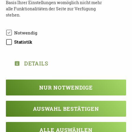
Basis Ihrer Einstellungen womöglich nicht mehr
Anmeldung
erforderlich an:
alle Funktionalitäten der Seite zur Verfügung
Kompetenzaufgaben Demenz
stehen.
Telefon: 0351 4166047
E-Mail:
demenz@dpbv-online.de
Notwendig
Weitere Informationen
:
https://dpbv-
Statistik
online.de/home
DETAILS
TEILEN
NUR NOTWENDIGE
ZURÜCK ZUR ÜBERSICHT
AUSWAHL BESTÄTIGEN
ALLE AUSWÄHLEN