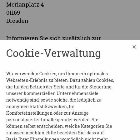
Merianplatz 4
01169
Dresden
Informieren Sie sich zusätzlich zur
×
Grundschulung über praktische Ansätze in der
Cookie-Verwaltung
Kommunikation und im Umgang bei
herausforderndem Verhalten von Menschen
mit Demenz. Nach der Veranstaltung erhalten
Wir verwenden Cookies, um Ihnen ein optimales
Sie eine Teilnahmebescheinigung.
Webseiten-Erlebnis zu bieten. Dazu zählen Cookies,
die für den Betrieb der Seite und für die Steuerung
Beginn und Dauer:
am 30.06.2026 von 09:00 bis
unserer kommerziellen Unternehmensziele
12:00 Uhr
notwendig sind, sowie solche, die lediglich zu
anonymen Statistikzwecken, für
Wo
: Dresdner Pflege- und Betreuungsverein
Komforteinstellungen oder zur Anzeige
personalisierter Inhalte genutzt werden. Sie
e.V., im Sachsenforum, 2. Ebene
können selbst entscheiden, welche Kategorien Sie
Kosten
: frei
zulassen möchten. Bitte beachten Sie, dass auf
Basis Ihrer Einstellungen womöglich nicht mehr