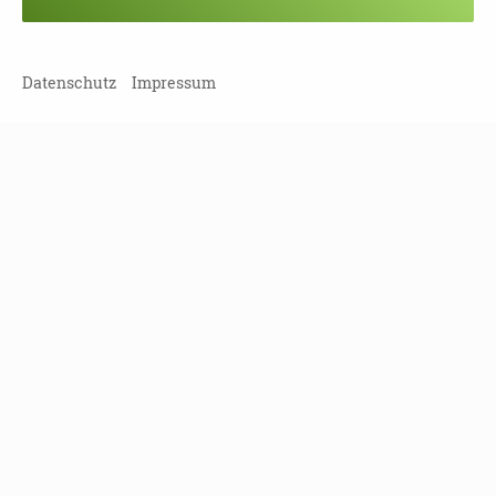
Veranstaltung verpasst?
Kein Problem - vielleicht klappt es ja
beim nächsten Mal!
Datenschutz
Impressum
Damit Sie keine Termine mehr
verpassen, können Sie sich hier in
unseren Newsletter eintragen!
NEWSLETTER ABONNIEREN!
Leipziger Straße 117
01127 Dresden
Tel
(0351) 810 85 122
Fax
(0351) 810 85 124