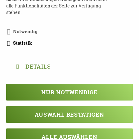
Anmeldung
erforderlich an:
alle Funktionalitäten der Seite zur Verfügung
stehen.
Kompetenzaufgaben Demenz
Telefon: 0351 4166047
E-Mail:
demenz@dpbv-online.de
Notwendig
Weitere Informationen
:
https://dpbv-
Statistik
online.de/home
DETAILS
TEILEN
NUR NOTWENDIGE
ZURÜCK ZUR ÜBERSICHT
AUSWAHL BESTÄTIGEN
ALLE AUSWÄHLEN