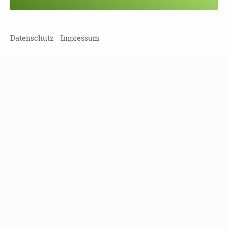
Veranstaltung verpasst?
Kein Problem - vielleicht klappt es ja
beim nächsten Mal!
Datenschutz
Impressum
Damit Sie keine Termine mehr
verpassen, können Sie sich hier in
unseren Newsletter eintragen!
NEWSLETTER ABONNIEREN!
Leipziger Straße 117
01127 Dresden
Tel
(0351) 810 85 122
Fax
(0351) 810 85 124