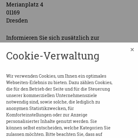
Merianplatz 4
01169
Dresden
Informieren Sie sich zusätzlich zur
Grundschulung über praktische Ansätze in der
×
Cookie-Verwaltung
Kommunikation und im Umgang bei
herausforderndem Verhalten von Menschen
mit Demenz. Nach der Veranstaltung erhalten
Wir verwenden Cookies, um Ihnen ein optimales
Sie eine Teilnahmebescheinigung.
Webseiten-Erlebnis zu bieten. Dazu zählen Cookies,
die für den Betrieb der Seite und für die Steuerung
Beginn und Dauer:
am 18.03.2026 von 16:00 bis
unserer kommerziellen Unternehmensziele
19:00 Uhr
notwendig sind, sowie solche, die lediglich zu
anonymen Statistikzwecken, für
Wo
: Dresdner Pflege- und Betreuungsverein
Komforteinstellungen oder zur Anzeige
e.V., im Sachsenforum, 2. Ebene
personalisierter Inhalte genutzt werden. Sie
können selbst entscheiden, welche Kategorien Sie
Kosten
: frei
zulassen möchten. Bitte beachten Sie, dass auf