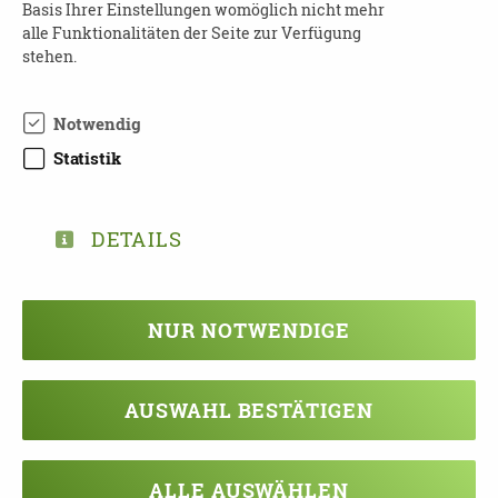
Basis Ihrer Einstellungen womöglich nicht mehr
Anmeldung
erforderlich an:
alle Funktionalitäten der Seite zur Verfügung
Kompetenzaufgaben Demenz
stehen.
Telefon: 0351 4166047
E-Mail:
demenz@dpbv-online.de
Notwendig
Weitere Informationen
:
https://dpbv-
Statistik
online.de/home
DETAILS
TEILEN
NUR NOTWENDIGE
ZURÜCK ZUR ÜBERSICHT
AUSWAHL BESTÄTIGEN
ALLE AUSWÄHLEN