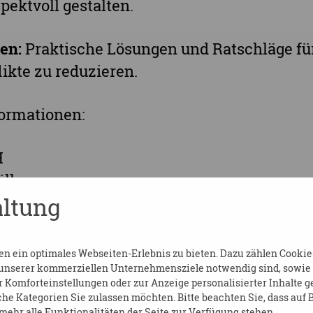
ektvoll gestalten.
en:
Praktische Lösungen und Ratschläge fü
ikte zu reduzieren.
ormationen:
H
üller
ltung
lance.com
 ein optimales Webseiten-Erlebnis zu bieten. Dazu zählen Cookies,
ebeten.
 unserer kommerziellen Unternehmensziele notwendig sind, sowie so
Komforteinstellungen oder zur Anzeige personalisierter Inhalte g
he Kategorien Sie zulassen möchten. Bitte beachten Sie, dass auf B
ehr alle Funktionalitäten der Seite zur Verfügung stehen.