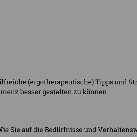
Landkreis Sächsische Schweiz-Osterzgebi
Landkreis Zwickau
Vogtlandkreis
Stadt Chemnitz
Stadt Leipzig
Ganz Sachsen
freiche (ergotherapeutische) Tipps und Str
menz besser gestalten zu können.
Wie Sie auf die Bedürfnisse und Verhaltens