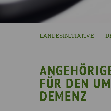
LANDESINITIATIVE
D
Was wir tun
Wa
Wer wir sind
Wi
Geschichte
Pf
ANGEHÖRIG
Mit wem wir arbeiten
FÜR DEN UM
Unterstützte Projekte
DEMENZ