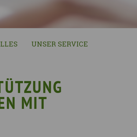
LLES
UNSER SERVICE
sches Austausch- und Vernetzungstreffen
Demenzexperten-Schulung
r Demenz
Demenz-Beratung
EIN!NICHT Pflanzaktion
Vorträge & Workshops
TÜTZUNG
gebote
Selbsthilfe- & Angehörigengruppen
EN MIT
en
Leihausstellungen
nd Veranstaltungen
Newsletter
e Demenzstrategie
Demenzsensibel Kampagne
Online-Angebote & Podcast