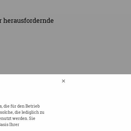
r herausfordernde
×
 die für den Betrieb
lche, die lediglich zu
enutzt werden. Sie
asis Ihrer