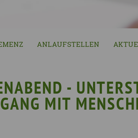
EMENZ
ANLAUFSTELLEN
AKTUE
s ist Demenz?
Erzgebirgskreis
8. Sächsi
ssenswertes & Hilfreiches
Landkreis Bautzen
Woche de
lege
Landkreis Görlitz
VERGISS?M
ENABEND - UNTERS
Landeshauptstadt Dresden
Stellenan
GANG MIT MENSCH
Landkreis Leipzig
Neuigkeit
Landkreis Meissen
Termine u
Landkreis Mittelsachsen
Sächsisch
Landkreis Nordsachsen