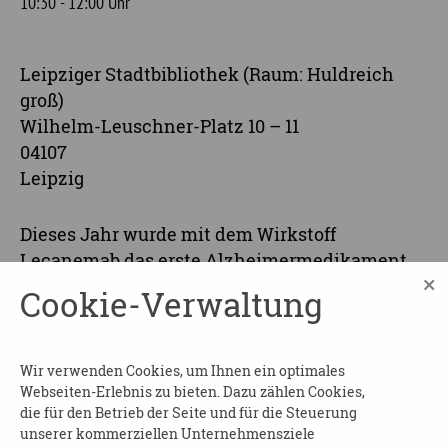
10:30 - 12:00 Uhr
Leipziger Stadtbibliothek (Raum: Huldreich
groß)
Wilhelm-Leuschner-Platz 10 – 11
04107
Leipzig
Dieses Jahr wurde mit dem Wirkstoff
Lecanemab das erste Alzheimermedikament
×
in Deutschland zugelassen, dass das
Cookie-Verwaltung
Fortschreiten der Alzheimerkrankheit
verlangsamt.
Wir verwenden Cookies, um Ihnen ein optimales
In einem Vortrag stellen Prof. Dr. Dorothee Saur,
Webseiten-Erlebnis zu bieten. Dazu zählen Cookies,
Neurologin und Diplom-Gerontopsychologin
die für den Betrieb der Seite und für die Steuerung
Andrea Bräsecke, beide vom
unserer kommerziellen Unternehmensziele