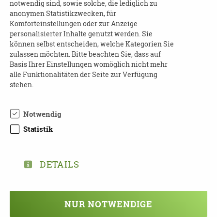
Universitätsklinikum Leipzig vor, wer für die
notwendig sind, sowie solche, die lediglich zu
anonymen Statistikzwecken, für
Therapie in Frage kommt, wie die Therapie im
Komforteinstellungen oder zur Anzeige
Gehirn wirksam ist, welche Nebenwirkungen
personalisierter Inhalte genutzt werden. Sie
zu erwarten sind und mit welchen Effekten
können selbst entscheiden, welche Kategorien Sie
Patient:innen rechnen dürfen.
zulassen möchten. Bitte beachten Sie, dass auf
Basis Ihrer Einstellungen womöglich nicht mehr
Kosten:
frei
alle Funktionalitäten der Seite zur Verfügung
stehen.
Anmeldung:
nicht erforderlich
Auskünfte:
Notwendig
Uniklinik Leipzig
Statistik
Demenzsprechstunde Frau Bräsecke
Telefon: 0341 97 22670
Mail:
andrea.braesecke@medizin.uni-
DETAILS
leipzig.de
NUR NOTWENDIGE