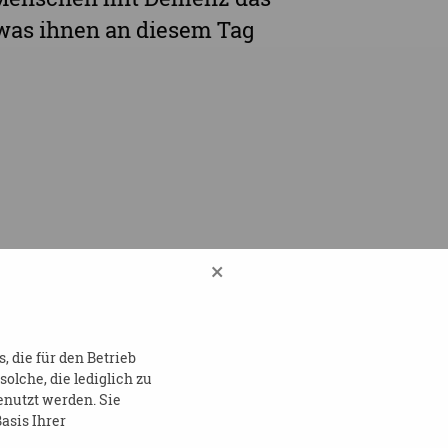
was ihnen an diesem Tag
×
 die für den Betrieb
lche, die lediglich zu
enutzt werden. Sie
asis Ihrer