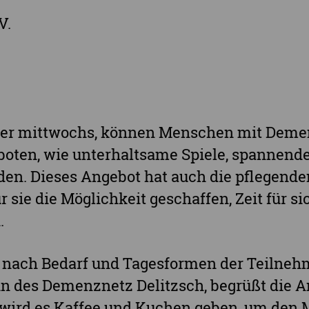
Landkreis Sächsische Schweiz-Osterzgebi
V.
Landkreis Zwickau
Vogtlandkreis
Stadt Chemnitz
Stadt Leipzig
er mittwochs, können Menschen mit Demen
Ganz Sachsen
oten, wie unterhaltsame Spiele, spannende
den. Dieses Angebot hat auch die pflegende
r sie die Möglichkeit geschaffen, Zeit für 
.
 nach Bedarf und Tagesformen der Teilnehm
in des Demenznetz Delitzsch, begrüßt die 
 wird es Kaffee und Kuchen geben, um den