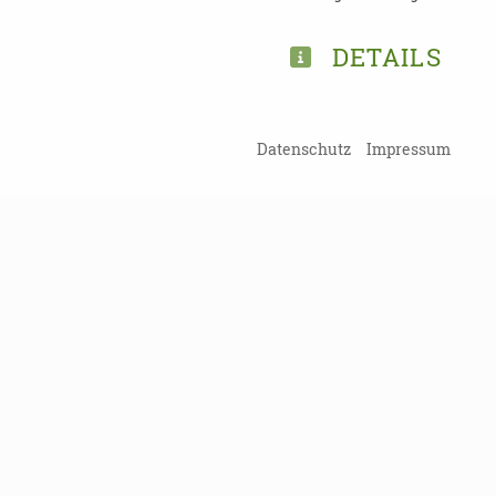
DETAILS
TEILEN
Datenschutz
Impressum
ZURÜCK ZUR ÜBERSICHT
Kein Probl
Damit Sie kein