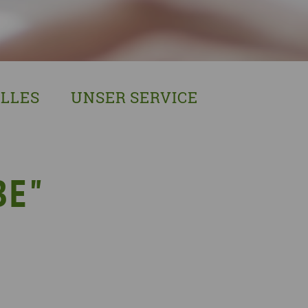
LLES
UNSER SERVICE
sches Austausch- und Vernetzungstreffen
Demenzexperten-Schulung
r Demenz
Demenz-Beratung
EIN!NICHT Pflanzaktion
Vorträge & Workshops
BE"
gebote
Selbsthilfe- & Angehörigengruppen
en
Leihausstellungen
nd Veranstaltungen
Newsletter
e Demenzstrategie
Demenzsensibel Kampagne
Online-Angebote & Podcast