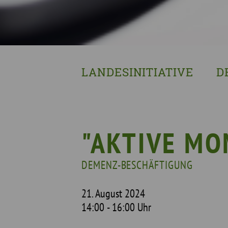
LANDESINITIATIVE
D
Was wir tun
Wa
Wer wir sind
Wi
Geschichte
Pf
"AKTIVE MO
Mit wem wir arbeiten
DEMENZ-BESCHÄFTIGUNG
Unterstützte Projekte
21. August 2024
14:00 - 16:00 Uhr