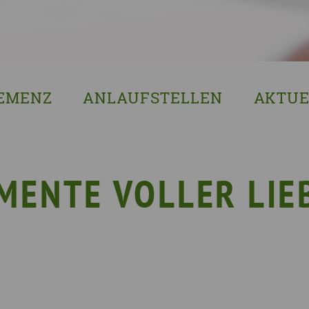
EMENZ
ANLAUFSTELLEN
AKTUE
s ist Demenz?
Erzgebirgskreis
8. Sächsi
ssenswertes & Hilfreiches
Landkreis Bautzen
Woche de
lege
Landkreis Görlitz
VERGISS?M
MENTE VOLLER LIE
Landeshauptstadt Dresden
Stellenan
Landkreis Leipzig
Neuigkeit
Landkreis Meissen
Termine u
Landkreis Mittelsachsen
Sächsisch
Landkreis Nordsachsen