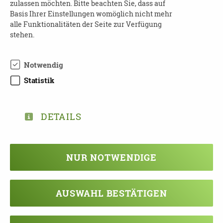
zulassen möchten. Bitte beachten Sie, dass auf
Basis Ihrer Einstellungen womöglich nicht mehr
Für Rückfragen stehen Ihnen das
alle Funktionalitäten der Seite zur Verfügung
stehen.
Veranstaltungsteam des Gesundheitsamtes
und der Verein Betreutes Wohnen Mittweida
e.V. gern zur Verfügung:
Notwendig
Statistik
Telefon 03727/ 659 003, Mail:
Anmeldung@betreutes-wohnen-mittweida.de
DETAILS
TEILEN
NUR NOTWENDIGE
ZURÜCK ZUR ÜBERSICHT
AUSWAHL BESTÄTIGEN