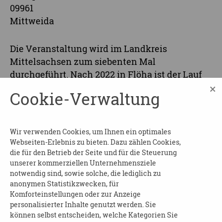
09961
Mittweida
Die Veranstaltung wird im Landkreis
Mittelsachsen zum siebenten Mal
durchgeführt. Nach 2022 in Flöha ist der Lauf
×
für seelische Gesundheit ein zweites Mal in
Cookie-Verwaltung
einen großen Gesundheitstag mit vielfältigen
interaktiven Angeboten integriert. Veranstalter
sind der Verein Betreutes Wohnen Mittweida
Wir verwenden Cookies, um Ihnen ein optimales
e.V. und der Landkreis Mittelsachsen in
Webseiten-Erlebnis zu bieten. Dazu zählen Cookies,
Zusammenarbeit mit dem Kreissportbund, der
die für den Betrieb der Seite und für die Steuerung
unserer kommerziellen Unternehmensziele
AOK Plus und weiteren Partnern. Über
notwendig sind, sowie solche, die lediglich zu
zahlreiche Anmeldungen und entsprechende
anonymen Statistikzwecken, für
Teilnahme an der Veranstaltung freuen wir uns
Komforteinstellungen oder zur Anzeige
sehr.
personalisierter Inhalte genutzt werden. Sie
können selbst entscheiden, welche Kategorien Sie