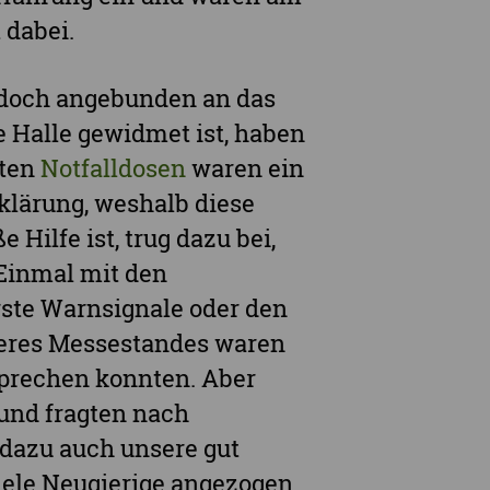
 dabei.
edoch angebunden an das
 Halle gewidmet ist, haben
lten
Notfalldosen
waren ein
klärung, weshalb diese
 Hilfe ist, trug dazu bei,
 Einmal mit den
erste Warnsignale oder den
eres Messestandes waren
sprechen konnten. Aber
und fragten nach
dazu auch unsere gut
iele Neugierige angezogen