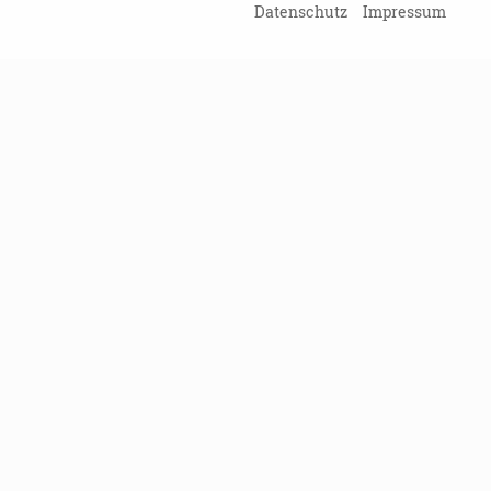
Datenschutz
Impressum
ZURÜCK ZUR ÜBERSICHT
Kein Probl
Damit Sie kein