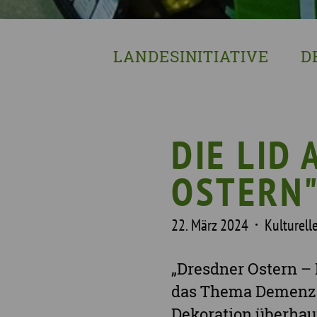
LANDESINITIATIVE
D
Was wir tun
Wa
Wer wir sind
Wi
Geschichte
Pf
DIE LID
Mit wem wir arbeiten
OSTERN"
Unterstützte Projekte
22. März 2024
Kulturell
„Dresdner Ostern – 
das Thema Demenz z
Dekoration überhaup