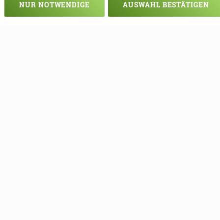
NUR NOTWENDIGE
AUSWAHL BESTÄTIGEN
Veranstaltung verpasst?
em - vielleicht klappt es ja beim nä
e Termine mehr verpassen, können S
unseren Newsletter eintragen!
NEWSLETTER ABONNIEREN!