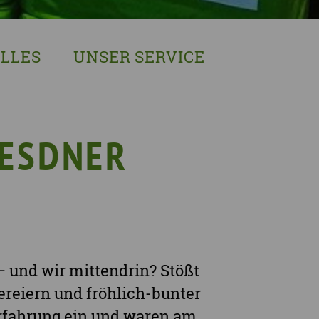
LLES
UNSER SERVICE
sches Austausch- und Vernetzungstreffen
Demenzexperten-Schulung
r Demenz
Demenz-Beratung
EIN!NICHT Pflanzaktion
Vorträge & Workshops
RESDNER
gebote
Selbsthilfe- & Angehörigengruppen
en
Leihausstellungen
nd Veranstaltungen
Newsletter
e Demenzstrategie
Demenzsensibel Kampagne
Online-Angebote & Podcast
– und wir mittendrin? Stößt
rge
eiern und fröhlich-bunter
Erfahrung ein und waren am