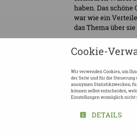
haben. Das schöne G
war wie ein Verteil
das Thema über sie 
Wir waren wirklich 
Cookie-Verwa
Ostervielfalt mit u
und sind ermutigt,
Wir verwenden Cookies, um Ihnen
„Schreckgespenst“ 
der Seite und für die Steuerung
hin zu dem, was an
anonymen Statistikzwecken, für 
können selbst entscheiden, welc
Farben, das Vernasc
Einstellungen womöglich nicht m
DETAILS
TEILEN