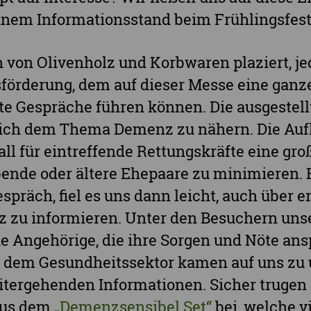
Vogtlandkreis
inem Informationsstand beim Frühlingsfest
Stadt Chemnitz
 von Olivenholz und Korbwaren plaziert, j
Stadt Leipzig
örderung, dem auf dieser Messe eine ganze
Ganz Sachsen
nte Gespräche führen können. Die ausgestel
 sich dem Thema Demenz zu nähern. Die Auf
ll für eintreffende Rettungskräfte eine große
bende oder ältere Ehepaare zu minimieren.
espräch, fiel es uns dann leicht, auch über 
zu informieren. Unter den Besuchern uns
ne Angehörige, die ihre Sorgen und Nöte an
dem Gesundheitssektor kamen auf uns zu 
tergehenden Informationen. Sicher trugen 
aus dem
„Demenzsensibel Set“
bei, welche v