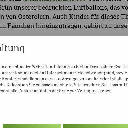
rün unserer bedruckten Luftballons, das vo
en von Ostereiern. Auch Kinder für dieses T
in Familien hineinzutragen, gehört zu unse
positiv überrascht, auch inmitten einer bu
ltung
nserem Thema eine so gute Wirkung erzielt 
 weiterhin für Menschen mit Demenz einzu
 ein optimales Webseiten-Erlebnis zu bieten. Dazu zählen Cookies,
die Maske zu nehmen, indem wir den Fokus 
 unserer kommerziellen Unternehmensziele notwendig sind, sowie so
 Schönem und Verbindendem bleibt. Wie z.B
Komforteinstellungen oder zur Anzeige personalisierter Inhalte g
he Kategorien Sie zulassen möchten. Bitte beachten Sie, dass auf B
hen der Osterköstlichkeiten und die mitein
ehr alle Funktionalitäten der Seite zur Verfügung stehen.