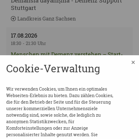
Demansla dayanışma - Demenz Support
Stuttgart
Landkreis Ganz Sachsen
17.08.2026
18:30 - 21:30 Uhr
Menschen mit Demenz verstehen – Start-
×
Up-Seminar Validation®
Cookie-Verwaltung
Landkreis Ganz Sachsen
19.08.2026
Wir verwenden Cookies, um Ihnen ein optimales
Webseiten-Erlebnis zu bieten. Dazu zählen Cookies,
10:00 - 11:00 Uhr
die für den Betrieb der Seite und für die Steuerung
Mein Leben mit Gedächtnisproblemen
unserer kommerziellen Unternehmensziele
notwendig sind, sowie solche, die lediglich zu
Schulungsreihe für Menschen mit
anonymen Statistikzwecken, für
Demenz - Einführung
Komforteinstellungen oder zur Anzeige
personalisierter Inhalte genutzt werden. Sie
Dresden | 01277 Dresden