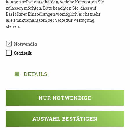
können selbst entscheiden, welche Kategorien Sie
zulassen möchten. Bitte beachten Sie, dass auf
19.08.2026
Basis Ihrer Einstellungen womöglich nicht mehr
10:30 - 11:30 Uhr
alle Funktionalitäten der Seite zur Verfügung
stehen.
Nordic-Walking
für pflegende Angehörige und Menschen
Notwendig
mit Pflegegrad
Statistik
Landkreis Erzgebirgskreis | 08328
Stützengrün, OT Hundshübel
DETAILS
19.08.2026
ab 13:00 Uhr - 20.08.2026
Pflegekurs Demenz
NUR NOTWENDIGE
Landkreis Leipzig (Land) | 04425 Taucha
AUSWAHL BESTÄTIGEN
19.08.2026
ab 14:00 Uhr