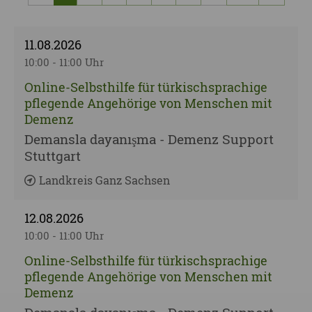
vorherige Seite
nächst
11.08.2026
10:00 - 11:00 Uhr
Online-Selbsthilfe für türkischsprachige
pflegende Angehörige von Men­schen mit
De­menz
Demansla dayanışma - Demenz Support
Stuttgart
Landkreis Ganz Sachsen
12.08.2026
10:00 - 11:00 Uhr
Online-Selbsthilfe für türkischsprachige
pflegende Angehörige von Men­schen mit
De­menz