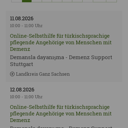
vorherige Seite
nächst
11.08.2026
10:00 - 11:00 Uhr
Online-Selbsthilfe für türkischsprachige
pflegende Angehörige von Men­schen mit
De­menz
Demansla dayanışma - Demenz Support
Stuttgart
Landkreis Ganz Sachsen
12.08.2026
10:00 - 11:00 Uhr
Online-Selbsthilfe für türkischsprachige
pflegende Angehörige von Men­schen mit
De­menz