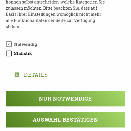
können selbst entscheiden, welche Kategorien Sie
zulassen möchten. Bitte beachten Sie, dass auf
19.08.2026
Basis Ihrer Einstellungen womöglich nicht mehr
10:30 - 11:30 Uhr
alle Funktionalitäten der Seite zur Verfügung
stehen.
Nordic-Walking
für pflegende Angehörige und Menschen
Notwendig
mit Pflegegrad
Statistik
Landkreis Erzgebirgskreis | 08328
Stützengrün, OT Hundshübel
DETAILS
19.08.2026
ab 13:00 Uhr - 20.08.2026
Pflegekurs Demenz
NUR NOTWENDIGE
Landkreis Leipzig (Land) | 04425 Taucha
AUSWAHL BESTÄTIGEN
19.08.2026
ab 14:00 Uhr