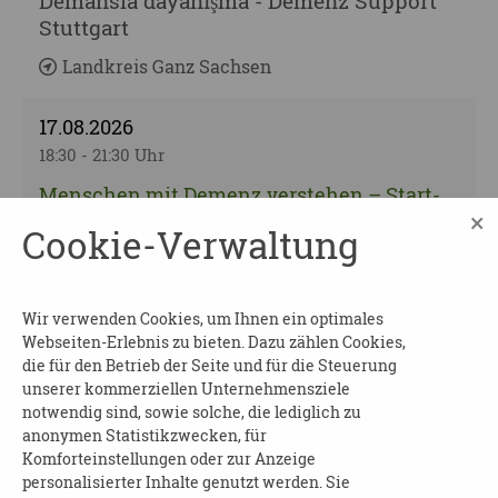
Demansla dayanışma - Demenz Support
Stuttgart
Landkreis Ganz Sachsen
17.08.2026
18:30 - 21:30 Uhr
Menschen mit Demenz verstehen – Start-
×
Up-Seminar Validation®
Cookie-Verwaltung
Landkreis Ganz Sachsen
19.08.2026
Wir verwenden Cookies, um Ihnen ein optimales
Webseiten-Erlebnis zu bieten. Dazu zählen Cookies,
10:00 - 11:00 Uhr
die für den Betrieb der Seite und für die Steuerung
Mein Leben mit Gedächtnisproblemen
unserer kommerziellen Unternehmensziele
notwendig sind, sowie solche, die lediglich zu
Schulungsreihe für Menschen mit
anonymen Statistikzwecken, für
Demenz - Einführung
Komforteinstellungen oder zur Anzeige
personalisierter Inhalte genutzt werden. Sie
Dresden | 01277 Dresden