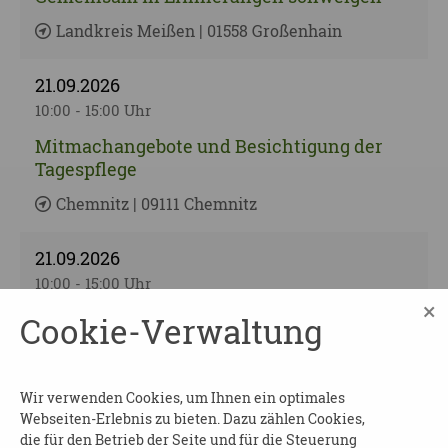
Landkreis Meißen | 01558 Großenhain
21.09.2026
10:00 - 15:00 Uhr
Mitmachangebote und Besichtigung der
Tagespflege
Chemnitz | 09111 Chemnitz
21.09.2026
10:00 - 15:00 Uhr
×
"Demenz verstehen"
Cookie-Verwaltung
Vortrag und Gesprächsrunde
Landkreis Bautzen | 02625 Bautzen
Wir verwenden Cookies, um Ihnen ein optimales
Webseiten-Erlebnis zu bieten. Dazu zählen Cookies,
21.09.2026
die für den Betrieb der Seite und für die Steuerung