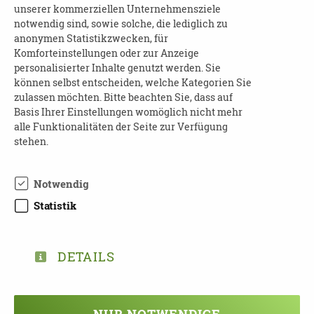
unserer kommerziellen Unternehmensziele
10:00 - 16:00 Uhr
notwendig sind, sowie solche, die lediglich zu
Beratungstag zum Thema Demenz in der
anonymen Statistikzwecken, für
Pflege
Komforteinstellungen oder zur Anzeige
personalisierter Inhalte genutzt werden. Sie
Landkreis Bautzen | 01896 Pulsnitz
können selbst entscheiden, welche Kategorien Sie
zulassen möchten. Bitte beachten Sie, dass auf
Basis Ihrer Einstellungen womöglich nicht mehr
21.09.2026
alle Funktionalitäten der Seite zur Verfügung
11:00 - 12:30 Uhr
stehen.
Musikalischer Vormittag und
Gaumenschmaus
Notwendig
Dresden | 01279 Dresden
Statistik
21.09.2026
11:00 - 14:00 Uhr
DETAILS
Leben mit Demenzkranken - Hilfe für
schwierige Verhaltensweisen und
Situationen im Alltag
NUR NOTWENDIGE