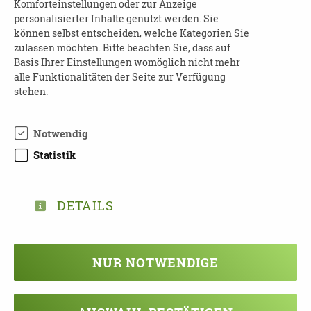
unterstützen
Komforteinstellungen oder zur Anzeige
personalisierter Inhalte genutzt werden. Sie
Leipzig (Stadt) | 04317 Leipzig
können selbst entscheiden, welche Kategorien Sie
zulassen möchten. Bitte beachten Sie, dass auf
Basis Ihrer Einstellungen womöglich nicht mehr
19.09.2026
alle Funktionalitäten der Seite zur Verfügung
10:00 - 16:00 Uhr
stehen.
Tag der offenen Tür im Pflegedienst der
Volksolidarität
Notwendig
Landkreis Nordsachsen | 04860 Torgau
Statistik
19.09.2026
11:00 - 14:00 Uhr
DETAILS
Wie gestalte ich den Alltag mit einem
dementen Angehörigen?
NUR NOTWENDIGE
Landkreis Erzgebirgskreis | 08321 Zschorlau
19.09.2026