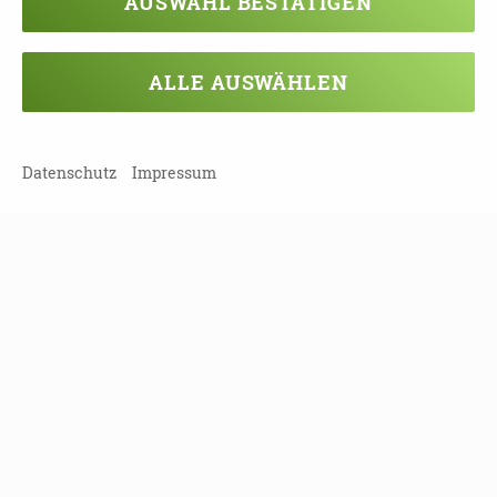
AUSWAHL BESTÄTIGEN
13:00 - 16:30 Uhr
Auftaktveranstaltung zur Woche der
ALLE AUSWÄHLEN
Demenz in Dresden
Dresden | 01067 Dresden
Datenschutz
Impressum
19.09.2026
14:00 - 17:00 Uhr
Herausforderungen bei Demenz
Landkreis Sächsische Schweiz / Osterzgebirge
| 01796 Pirna
20.09.2026
10:00 - 11:00 Uhr
Gottesdienst zur Woche der Demenz
Chemnitz | 09126 Chemnitz