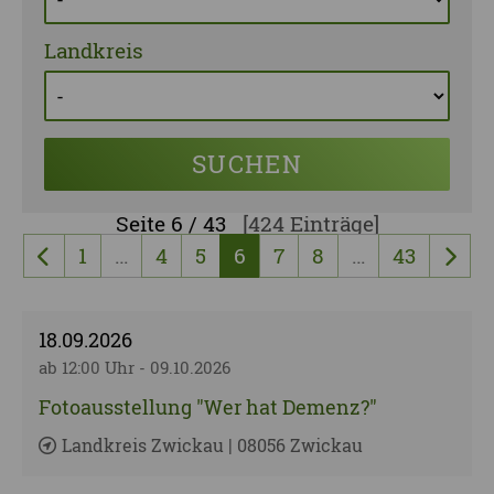
Landkreis
SUCHEN
Seite
6 / 43
[424 Einträge]
1
…
4
5
6
7
8
…
43
vorherige Seite
näch
18.09.2026
ab 12:00 Uhr - 09.10.2026
Fotoausstellung "Wer hat Demenz?"
Landkreis Zwickau | 08056 Zwickau