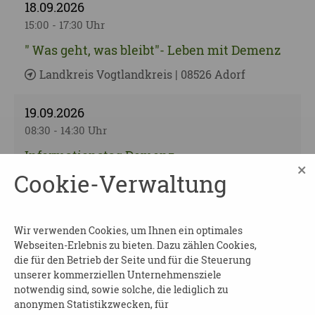
18.09.2026
15:00 - 17:30 Uhr
" Was geht, was bleibt"- Leben mit Demenz
Landkreis Vogtlandkreis | 08526 Adorf
19.09.2026
08:30 - 14:30 Uhr
Informationstag Demenz
×
Eröffnung der Woche der Demenz
Cookie-Verwaltung
Chemnitz | 09112 Chemnitz
Wir verwenden Cookies, um Ihnen ein optimales
19.09.2026
Webseiten-Erlebnis zu bieten. Dazu zählen Cookies,
10:00 - 15:00 Uhr
die für den Betrieb der Seite und für die Steuerung
unserer kommerziellen Unternehmensziele
Demenz und Pflege im Fokus
notwendig sind, sowie solche, die lediglich zu
Fürsorglich beraten, gemeinsam
anonymen Statistikzwecken, für