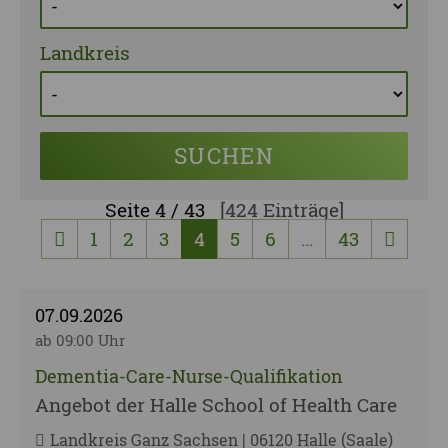
Landkreis
SUCHEN
Seite
4 / 43
[424 Einträge]
1
2
3
4
5
6
…
43
vorherige Seite
nächst
07.09.2026
ab 09:00 Uhr
Dementia-Care-Nurse-Qualifikation
Angebot der Halle School of Health Care
Landkreis Ganz Sachsen | 06120 Halle (Saale)