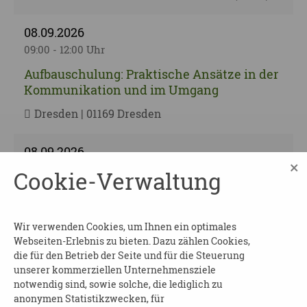
08.09.2026
09:00 - 12:00 Uhr
Aufbauschulung: Praktische Ansätze in der
Kommunikation und im Umgang
Dresden | 01169 Dresden
08.09.2026
×
16:00 - 18:00 Uhr
Cookie-Verwaltung
Demenz – was nun? Teil 2
Landkreis Mittelsachsen | 04720 Döbeln
Wir verwenden Cookies, um Ihnen ein optimales
Webseiten-Erlebnis zu bieten. Dazu zählen Cookies,
09.09.2026
die für den Betrieb der Seite und für die Steuerung
unserer kommerziellen Unternehmensziele
10:00 - 11:00 Uhr
notwendig sind, sowie solche, die lediglich zu
Mein Leben mit Gedächtnisproblemen
anonymen Statistikzwecken, für