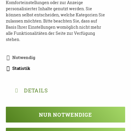
Komforteinstellungen oder zur Anzeige
Schulungsreihe für Menschen mit
personalisierter Inhalte genutzt werden. Sie
Demenz - Selbstbestimmt an die Zukunft
können selbst entscheiden, welche Kategorien Sie
denken
zulassen möchten. Bitte beachten Sie, dass auf
Basis Ihrer Einstellungen womöglich nicht mehr
Dresden | 01277 Dresden
alle Funktionalitäten der Seite zur Verfügung
stehen.
09.09.2026
15:00 - 17:00 Uhr
Notwendig
Demenz Cafè Vergissmeinnicht
Statistik
Landkreis Mittelsachsen | 09669 Frankenberg
09.09.2026
DETAILS
16:00 - 19:00 Uhr
Aufbauschulung: Praktische Ansätze in der
Kommunikation und im Umgang
NUR NOTWENDIGE
Dresden | 01169 Dresden