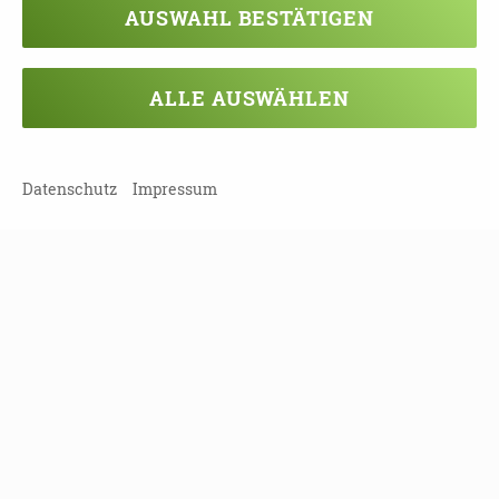
AUSWAHL BESTÄTIGEN
11.09.2026
10:00 - 12:00 Uhr
ALLE AUSWÄHLEN
Selbsthilfe-Brunch Plaudertasche
Leipzig (Stadt) | 04315 Leipzig
Datenschutz
Impressum
13.09.2026
10:00 - 17:00 Uhr
Ausstellung „DEMENSCH“
Landkreis Bautzen | 01454 Radeberg
15.09.2026
19:00 - 20:30 Uhr
Angehörigengruppe für Partner*innen von
Jungbetroffenen
Menschen mit Demenz bis 65 Jahre)