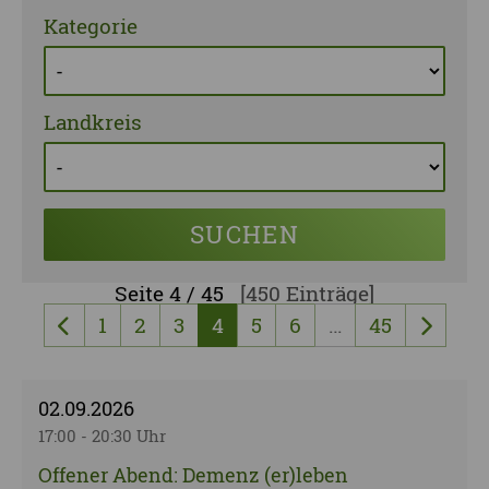
Kategorie
Landkreis
SUCHEN
Seite
4 / 45
[450 Einträge]
1
2
3
4
5
6
…
45
vorherige Seite
nächst
02.09.2026
17:00 - 20:30 Uhr
Offener Abend: Demenz (er)leben