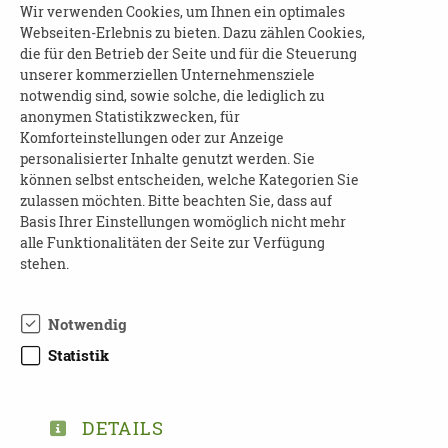
Wir verwenden Cookies, um Ihnen ein optimales
03.09.2026
Webseiten-Erlebnis zu bieten. Dazu zählen Cookies,
die für den Betrieb der Seite und für die Steuerung
16:30 - 18:00 Uhr
unserer kommerziellen Unternehmensziele
Orientierungshilfen für einen
notwendig sind, sowie solche, die lediglich zu
selbstbestimmten Alltag mit Demenz
anonymen Statistikzwecken, für
Komforteinstellungen oder zur Anzeige
Landkreis Mittelsachsen | 09328 Lunzenau
personalisierter Inhalte genutzt werden. Sie
können selbst entscheiden, welche Kategorien Sie
zulassen möchten. Bitte beachten Sie, dass auf
03.09.2026
Basis Ihrer Einstellungen womöglich nicht mehr
16:30 - 18:00 Uhr
alle Funktionalitäten der Seite zur Verfügung
Pflege(n) verbindet: Überblick zu den
stehen.
Pflegeleistungen
Landkreis Mittelsachsen | 09618 Brand-
Notwendig
Erbisdorf
Statistik
07.09.2026
DETAILS
ab 09:00 Uhr