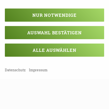
Dementia-Care-Nurse-Qualifikation
Angebot der Halle School of Health Care
NUR NOTWENDIGE
Landkreis Ganz Sachsen | 06120 Halle (Saale)
08.09.2026
AUSWAHL BESTÄTIGEN
09:00 - 12:00 Uhr
Aufbauschulung: Praktische Ansätze in der
ALLE AUSWÄHLEN
Kommunikation und im Umgang
Dresden | 01169 Dresden
Datenschutz
Impressum
08.09.2026
16:00 - 18:00 Uhr
Demenz – was nun? Teil 2
Landkreis Mittelsachsen | 04720 Döbeln