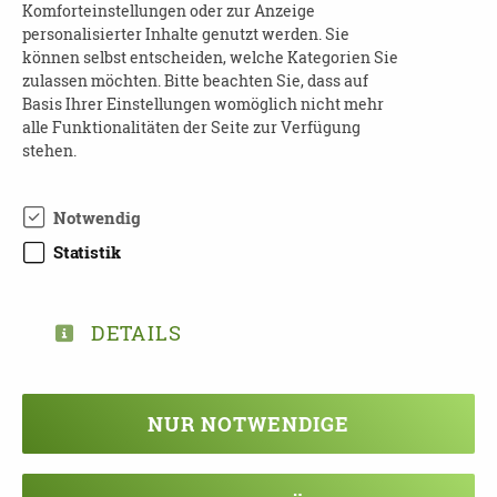
Schulungsreihe für Menschen mit
Komforteinstellungen oder zur Anzeige
Demenz - Selbstbestimmt an die Zukunft
personalisierter Inhalte genutzt werden. Sie
denken
können selbst entscheiden, welche Kategorien Sie
zulassen möchten. Bitte beachten Sie, dass auf
Dresden | 01277 Dresden
Basis Ihrer Einstellungen womöglich nicht mehr
alle Funktionalitäten der Seite zur Verfügung
stehen.
09.09.2026
15:00 - 17:00 Uhr
Notwendig
Demenz Cafè Vergissmeinnicht
Statistik
Landkreis Mittelsachsen | 09669 Frankenberg
09.09.2026
DETAILS
16:00 - 19:00 Uhr
Aufbauschulung: Praktische Ansätze in der
Kommunikation und im Umgang
NUR NOTWENDIGE
Dresden | 01169 Dresden