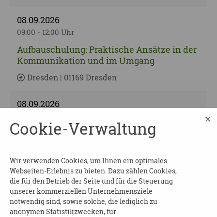
08.09.2026
09:00 - 12:00 Uhr
Aufbauschulung: Praktische Ansätze in der
Kommunikation und im Umgang
Dresden | 01169 Dresden
08.09.2026
×
16:00 - 18:00 Uhr
Cookie-Verwaltung
Demenz – was nun? Teil 2
Landkreis Mittelsachsen | 04720 Döbeln
Wir verwenden Cookies, um Ihnen ein optimales
Webseiten-Erlebnis zu bieten. Dazu zählen Cookies,
09.09.2026
die für den Betrieb der Seite und für die Steuerung
10:00 - 11:00 Uhr
unserer kommerziellen Unternehmensziele
notwendig sind, sowie solche, die lediglich zu
Mein Leben mit Gedächtnisproblemen
anonymen Statistikzwecken, für