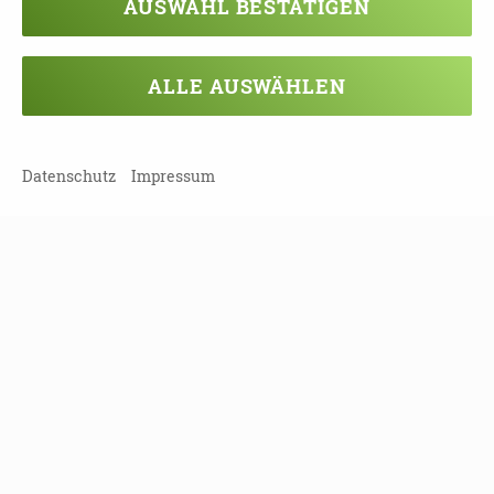
AUSWAHL BESTÄTIGEN
11.09.2026
10:00 - 12:00 Uhr
ALLE AUSWÄHLEN
Selbsthilfe-Brunch Plaudertasche
Leipzig (Stadt) | 04315 Leipzig
Datenschutz
Impressum
13.09.2026
10:00 - 17:00 Uhr
Ausstellung „DEMENSCH“
Landkreis Bautzen | 01454 Radeberg
15.09.2026
19:00 - 20:30 Uhr
Angehörigengruppe für Partner*innen von
Jungbetroffenen
Menschen mit Demenz bis 65 Jahre)