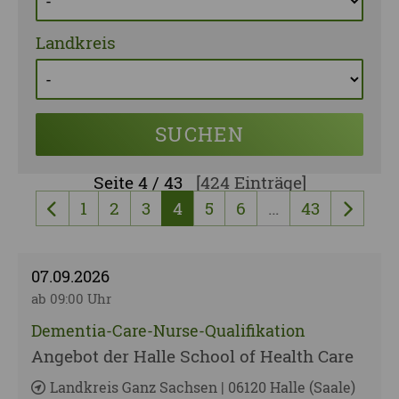
Landkreis
SUCHEN
Seite
4 / 43
[424 Einträge]
1
2
3
4
5
6
…
43
vorherige Seite
nächst
07.09.2026
ab 09:00 Uhr
Dementia-Care-Nurse-Qualifikation
Angebot der Halle School of Health Care
Landkreis Ganz Sachsen | 06120 Halle (Saale)