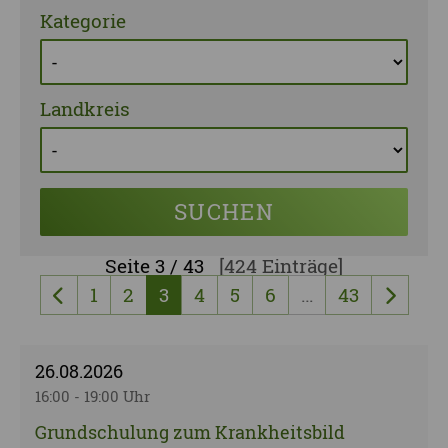
Kategorie
Landkreis
SUCHEN
Seite
3 / 43
[424 Einträge]
1
2
3
4
5
6
…
43
vorherige Seite
nächst
26.08.2026
16:00 - 19:00 Uhr
Grundschulung zum Krankheitsbild