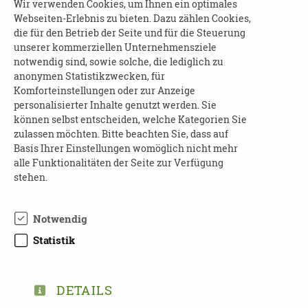
Wir verwenden Cookies, um Ihnen ein optimales
Pflege-Pause
Webseiten-Erlebnis zu bieten. Dazu zählen Cookies,
für pflegende Angehörige und
die für den Betrieb der Seite und für die Steuerung
ehrenamtlich Pflegende
unserer kommerziellen Unternehmensziele
notwendig sind, sowie solche, die lediglich zu
Landkreis Erzgebirgskreis | 08328
anonymen Statistikzwecken, für
Stützengrün, OT Hundshübel
Komforteinstellungen oder zur Anzeige
personalisierter Inhalte genutzt werden. Sie
können selbst entscheiden, welche Kategorien Sie
01.09.2026
zulassen möchten. Bitte beachten Sie, dass auf
14:00 - 15:30 Uhr
Basis Ihrer Einstellungen womöglich nicht mehr
Erfahrungsaustausch für Angehörige von
alle Funktionalitäten der Seite zur Verfügung
stehen.
Menschen mit Frontotemporaler Demenz
Landkreis Meißen | 01445 Radebeul
Notwendig
01.09.2026
Statistik
16:00 - 18:00 Uhr
Demenz – was nun? Teil 1
DETAILS
Landkreis Mittelsachsen | 04720 Döbeln