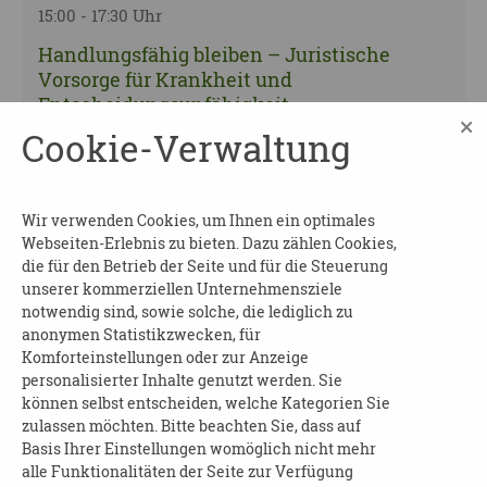
15:00 - 17:30 Uhr
Handlungsfähig bleiben – Juristische
Vorsorge für Krankheit und
Entscheidungsunfähigkeit
×
Cookie-Verwaltung
Landkreis Mittelsachsen | 09557 Flöha
22.09.2026
Wir verwenden Cookies, um Ihnen ein optimales
15:00 - 17:30 Uhr
Webseiten-Erlebnis zu bieten. Dazu zählen Cookies,
Handlungsfähig bleiben – Juristische
die für den Betrieb der Seite und für die Steuerung
unserer kommerziellen Unternehmensziele
Vorsorge für Krankheit und
notwendig sind, sowie solche, die lediglich zu
Entscheidungsunfähigkeit
anonymen Statistikzwecken, für
Landkreis Mittelsachsen | 09599 Freiberg
Komforteinstellungen oder zur Anzeige
personalisierter Inhalte genutzt werden. Sie
können selbst entscheiden, welche Kategorien Sie
22.09.2026
zulassen möchten. Bitte beachten Sie, dass auf
15:00 - 17:30 Uhr
Basis Ihrer Einstellungen womöglich nicht mehr
alle Funktionalitäten der Seite zur Verfügung
Handlungsfähig bleiben – Juristische