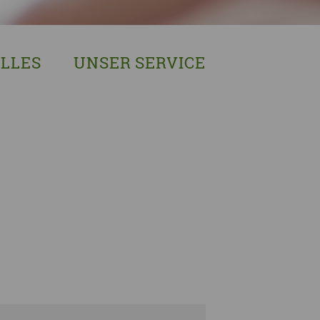
LLES
UNSER SERVICE
sches Austausch- und Vernetzungstreffen
Demenzexperten-Schulung
r Demenz
Demenz-Beratung
EIN!NICHT Pflanzaktion
Vorträge & Workshops
gebote
Selbsthilfe- & Angehörigengruppen
en
Leihausstellungen
nd Veranstaltungen
Newsletter
e Demenzstrategie
Demenzsensibel Kampagne
Online-Angebote & Podcast
rge