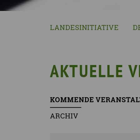
LANDESINITIATIVE
D
Was wir tun
Wa
Wer wir sind
Wi
Geschichte
Pf
AKTUELLE 
Mit wem wir arbeiten
Unterstützte Projekte
KOMMENDE VERANSTAL
ARCHIV