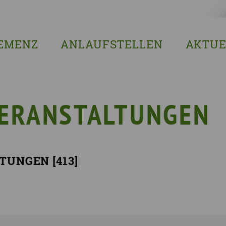
EMENZ
ANLAUFSTELLEN
AKTUE
s ist Demenz?
Erzgebirgskreis
8. Sächsi
ssenswertes & Hilfreiches
Landkreis Bautzen
Woche de
lege
Landkreis Görlitz
VERGISS?M
VERANSTALTUNGEN
Landeshauptstadt Dresden
Stellenan
Landkreis Leipzig
Neuigkeit
Landkreis Meissen
Termine u
TUNGEN [
413
]
Landkreis Mittelsachsen
Sächsisch
Landkreis Nordsachsen
Landkreis Sächsische Schweiz-Osterzgebi
Landkreis Zwickau