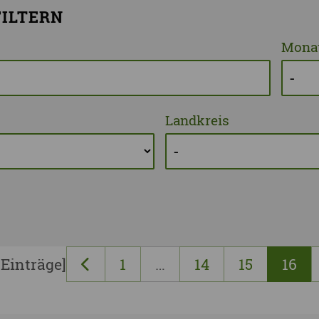
ILTERN
Vogtlandkreis
Monat
Stadt Chemnitz
Stadt Leipzig
Ganz Sachsen
Landkreis
 Einträge]
1
…
14
15
16
vorherige Seite