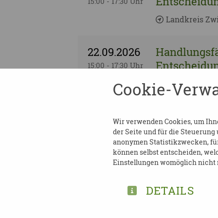
Entscheidun
15:00 - 17:30 Uhr
Landkreis Zw
22.09.2026
Handlungsfä
Entscheidun
15:00 - 17:30 Uhr
Cookie-Verwa
Landkreis Zwi
22.09.2026
Handlungsfä
Wir verwenden Cookies, um Ihnen
Entscheidun
15:00 - 17:30 Uhr
der Seite und für die Steuerung
anonymen Statistikzwecken, für 
Landkreis Zw
können selbst entscheiden, welc
Einstellungen womöglich nicht m
22.09.2026
Handlungsfä
DETAILS
Entscheidun
15:00 - 17:30 Uhr
Landkreis Zwi