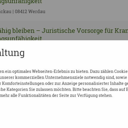
gsunfähigkeit
ickau | 08412 Werdau
hig bleiben – Juristische Vorsorge für Kra
gsunfähigkeit
ltung
ckau | 08371 Glauchau
hig bleiben – Juristische Vorsorge für Kra
 ein optimales Webseiten-Erlebnis zu bieten. Dazu zählen Cookies,
gsunfähigkeit
 unserer kommerziellen Unternehmensziele notwendig sind, sowie so
Komforteinstellungen oder zur Anzeige personalisierter Inhalte g
ickau | 08451 Crimmitschau
he Kategorien Sie zulassen möchten. Bitte beachten Sie, dass auf B
ehr alle Funktionalitäten der Seite zur Verfügung stehen.
hig bleiben – Juristische Vorsorge für Kra
gsunfähigkeit
ckau | 09350 Lichtenstein